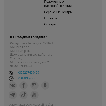
Положение о
видеонаблюдении
Сервисные центры
Новости
Обзоры
ООО "Амдбай Трейдинг"
Республика Беларусь, 223021,
Минская обл.,
Минский р-н.,
Щомыслицкий с/с, район аг.
Озерцо,
Меньковский тракт, дом 2,
помещение 533
+375297429429
@AMDbybot
© 2007 - 2026 ООО «Амдбай Трейдинг»