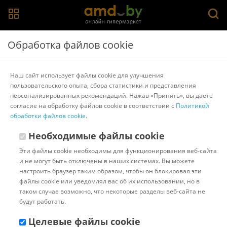
Главная
>
Каталог товаров
>
Средства для бритья
>
Deonica
Обработка файлов cookie
Deonica For Men для чувствительной кожи 200 мл
Наш сайт использует файлы cookie для улучшения
пользовательского опыта, сбора статистики и представления
Другие товары Deonica
персонализированных рекомендаций. Нажав «Принять», вы даете
согласие на обработку файлов cookie в соответствии с
Политикой
обработки файлов cookie
.
Необходимые файлы cookie
Эти файлы cookie необходимы для функционирования веб-сайта
и не могут быть отключены в наших системах. Вы можете
настроить браузер таким образом, чтобы он блокировал эти
файлы cookie или уведомлял вас об их использовании, но в
таком случае возможно, что некоторые разделы веб-сайта не
будут работать.
Целевые файлы cookie