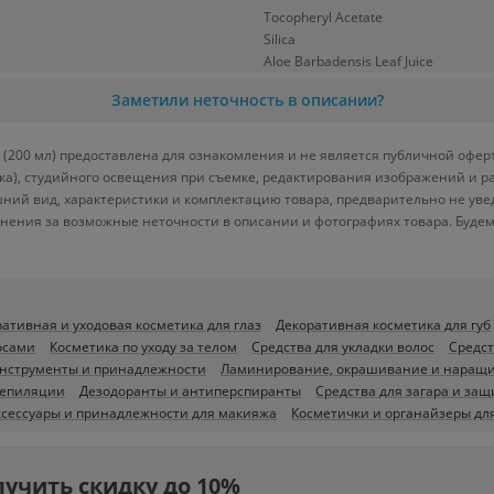
Tocopheryl Acetate
Silica
Aloe Barbadensis Leaf Juice
Заметили неточность в описании?
 (200 мл) предоставлена для ознакомления и не является публичной оферт
вка), студийного освещения при съемке, редактирования изображений и р
ний вид, характеристики и комплектацию товара, предварительно не уве
нения за возможные неточности в описании и фотографиях товара. Будем
ативная и уходовая косметика для глаз
Декоративная косметика для губ
осами
Косметика по уходу за телом
Средства для укладки волос
Средст
нструменты и принадлежности
Ламинирование, окрашивание и наращи
депиляции
Дезодоранты и антиперспиранты
Средства для загара и защ
ксессуары и принадлежности для макияжа
Косметички и органайзеры дл
лучить скидку до 10%