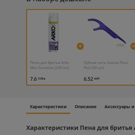
+
Пена для бритья Arko
Зубная нить Soocas Floss
Men Sensitive (200 мл)
Pick (50 шт)
7.6
6.52
7.78 ƃ
6.97
Характеристики
Описание
Аксессуары 
Характеристики Пена для бритья A