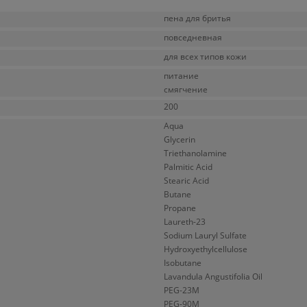
пена для бритья
повседневная
для всех типов кожи
питание
смягчение
200
Aqua
Glycerin
Triethanolamine
Palmitic Acid
Stearic Acid
Butane
Propane
Laureth-23
Sodium Lauryl Sulfate
Hydroxyethylcellulose
Isobutane
Lavandula Angustifolia Oil
PEG-23M
PEG-90M