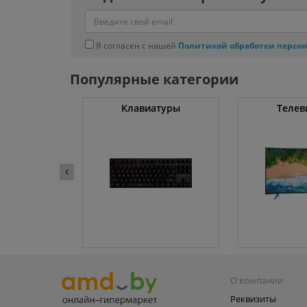
Я согласен с нашей
Политикой обработки персо
Популярные категории
ные машины
Клавиатуры
Телев
О компании
Реквизиты