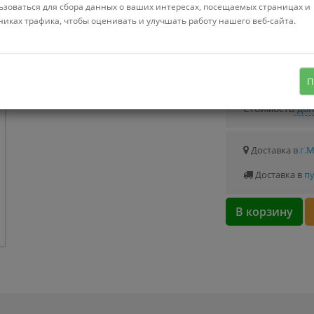
Можно купить
ьзоваться для сбора данных о ваших интересах, посещаемых страницах и
Стоимость от 0.
никах трафика, чтобы оценивать и улучшать работу нашего веб-сайта.
пена для бритья, для всех типов
кожи, свойства: смягчение/питание,
Узнать о с
П
200 мл
Стоимость
доп
Доставка в
г.
Доставка в
пу
В корзину