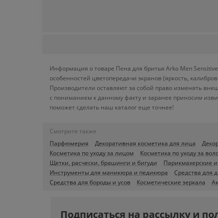
Информация о товаре Пена для бритья Arko Men Sensitive
особенностей цветопередачи экранов (яркость, калибро
Производители оставляют за собой право изменять внеш
с пониманием к данному факту и заранее приносим изви
поможет сделать наш каталог еще точнее!
Смотрите также
Парфюмерия
Декоративная косметика для лица
Декор
Косметика по уходу за лицом
Косметика по уходу за вол
Щетки, расчески, брашинги и бигуди
Парикмахерские и
Инструменты для маникюра и педикюра
Средства для 
Средства для бороды и усов
Косметические зеркала
А
Подписаться на рассылку и по