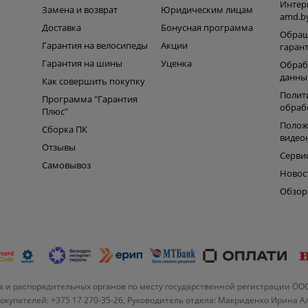
Интер
Замена и возврат
Юридическим лицам
amd.b
Доставка
Бонусная программа
Обращ
Гарантия на велосипеды
Акции
гаран
Гарантия на шины
Уценка
Обраб
данны
Как совершить покупку
Полит
Программа "Гарантия
обраб
Плюс"
Полож
Сборка ПК
видео
Отзывы
Серви
Самовывоз
Новос
Обзо
 и распорядительных органов по месту государственной регистрации ОО
купателей: +375 17 270-35-26, Руководитель отдела: Макриденко Ирина 