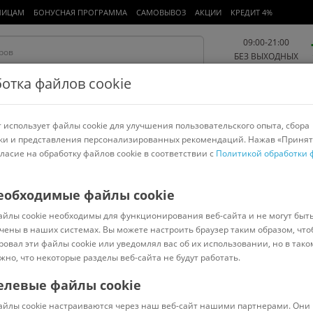
ЛИЦАМ
БОНУСНАЯ ПРОГРАММА
САМОВЫВОЗ
АКЦИИ
КРЕДИТ 4%
09:00-21:00
БЕЗ ВЫХОДНЫХ
отка файлов cookie
 использует файлы cookie для улучшения пользовательского опыта, сбора
Работа и офис
Авто и мото
Детям и мамам
Красота и
спорт
ки и представления персонализированных рекомендаций. Нажав «Принят
гласие на обработку файлов cookie в соответствии с
Политикой обработки 
арнитуры
Ноутбуки
Пылесосы
Роботы-пылесосы
Телевизоры
Arko
еобходимые файлы cookie
айлы cookie необходимы для функционирования веб-сайта и не могут быт
00 мл)
чены в наших системах. Вы можете настроить браузер таким образом, что
ровал эти файлы cookie или уведомлял вас об их использовании, но в тако
жно, что некоторые разделы веб-сайта не будут работать.
елевые файлы cookie
В наличии
(
0
)
айлы cookie настраиваются через наш веб-сайт нашими партнерами. Они 
Код: 869397