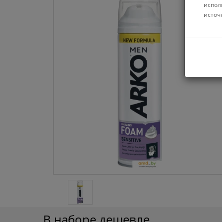
испол
источ
В наборе дешевле