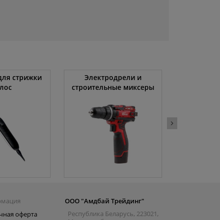
ля стрижки
Электродрели и
Автомоби
лос
строительные миксеры
рмация
ООО "Амдбай Трейдинг"
Республика Беларусь, 223021,
чная оферта