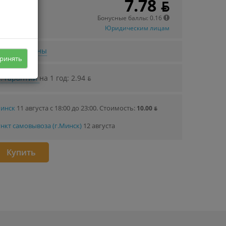
7.78 ƃ
 в кредит
12 ƃ/мec.
Бонусные баллы: 0.16
Юридическим лицам
нижении цены
ринять
. гарантии
на 1 год: 2.94 ƃ
Минск
11 августа с 18:00 до 23:00.
Стоимость:
10.00 ƃ
нкт самовывоза (г.Минск)
12 августа
Купить