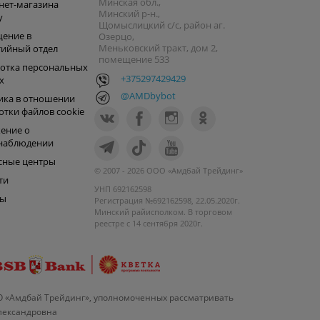
Минская обл.,
нет-магазина
Минский р-н.,
y
Щомыслицкий с/с, район аг.
ение в
Озерцо,
Меньковский тракт, дом 2,
тийный отдел
помещение 533
отка персональных
+375297429429
х
@AMDbybot
ика в отношении
отки файлов cookie
ение о
наблюдении
сные центры
© 2007 - 2026 ООО «Амдбай Трейдинг»
ти
УНП 692162598
ры
Регистрация №692162598, 22.05.2020г.
Минский райисполком. В торговом
реестре с 14 сентября 2020г.
О «Амдбай Трейдинг», уполномоченных рассматривать
Александровна