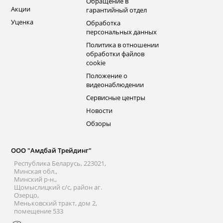
Обращение в
Акции
гарантийный отдел
Уценка
Обработка
персональных данных
Политика в отношении
обработки файлов
cookie
Положение о
видеонаблюдении
Сервисные центры
Новости
Обзоры
ООО "Амдбай Трейдинг"
Республика Беларусь, 223021,
Минская обл.,
Минский р-н.,
Щомыслицкий с/с, район аг.
Озерцо,
Меньковский тракт, дом 2,
помещение 533