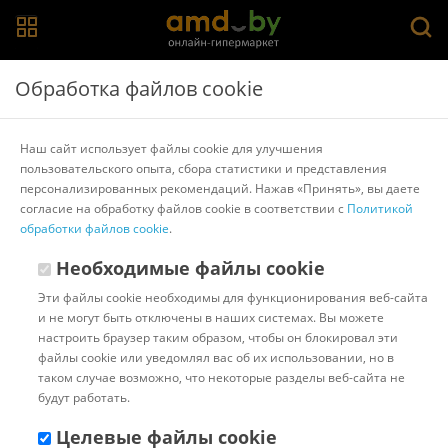
Главная
>
Каталог товаров
>
Снегоуборщики и подметальные
Обработка файлов cookie
машины
Снегоуборщики и подметальные машины
Наш сайт использует файлы cookie для улучшения
пользовательского опыта, сбора статистики и представления
Популярные
Сортировать:
персонализированных рекомендаций. Нажав «Принять», вы даете
согласие на обработку файлов cookie в соответствии с
Политикой
10
11
12
13
14
обработки файлов cookie
.
Необходимые файлы cookie
Показано с 511 по 402 из 402 (всего 14 страниц)
Эти файлы cookie необходимы для функционирования веб-сайта
и не могут быть отключены в наших системах. Вы можете
Смотрите также
настроить браузер таким образом, чтобы он блокировал эти
Мойки высокого давления
Опрыскиватели
файлы cookie или уведомлял вас об их использовании, но в
Поливочные шланги
Садовые и строительные тачки
таком случае возможно, что некоторые разделы веб-сайта не
Садовый инструмент
Цепные электро- и бензопилы
будут работать.
Триммеры
Воздуходувки
Кусторезы и садовые ножницы
Двигатели
Дровоколы
Лестницы и стремянки
Целевые файлы cookie