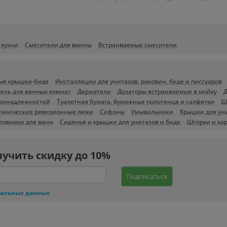
 кухни
Смесители для ванны
Встраиваемые смесители
ые крышки-биде
Инсталляции для унитазов, раковин, биде и писсуаров
ель для ванных комнат
Держатели
Дозаторы встраиваемые в мойку
принадлежностей
Туалетная бумага, бумажные полотенца и салфетки
Ш
ехнические ревизионные люки
Сифоны
Умывальники
Крышки для ун
оловники для ванн
Сиденья и крышки для унитазов и биде
Шторки и ка
лучить скидку до 10%
Подписаться
нальных данных