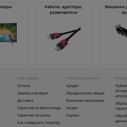
изоры
Кабели, адаптеры,
Машинки д
разветвители
во
Наш сервис
Спецпредложения
Инфо
Оплата
Кредит
Публи
Интер
Замена и возврат
Юридическим лицам
amd.b
Доставка
Бонусная программа
Обращ
Гарантия на велосипеды
Акции
гаран
Гарантия на шины
Уценка
Обраб
данны
Как совершить покупку