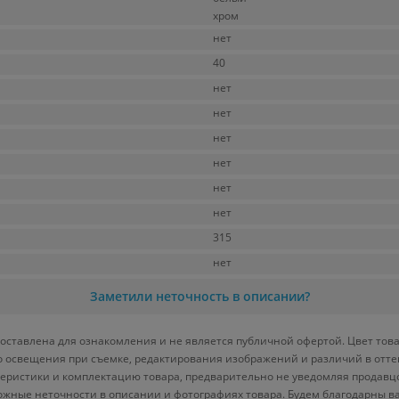
хром
нет
40
нет
нет
нет
нет
нет
нет
315
нет
Заметили неточность в описании?
ставлена для ознакомления и не является публичной офертой. Цвет това
ого освещения при съемке, редактирования изображений и различий в отт
теристики и комплектацию товара, предварительно не уведомляя продавц
ожные неточности в описании и фотографиях товара. Будем благодарны в