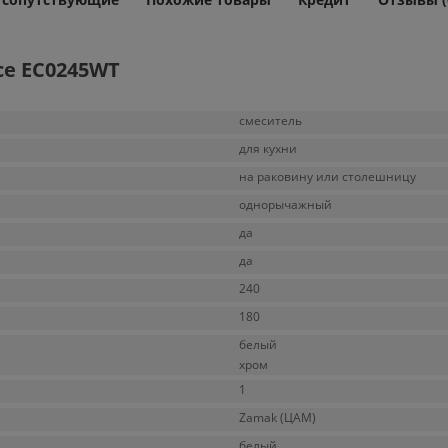
ce EC0245WT
смеситель
для кухни
на раковину или столешницу
однорычажный
да
да
240
180
белый
хром
1
Zamak (ЦАМ)
белый