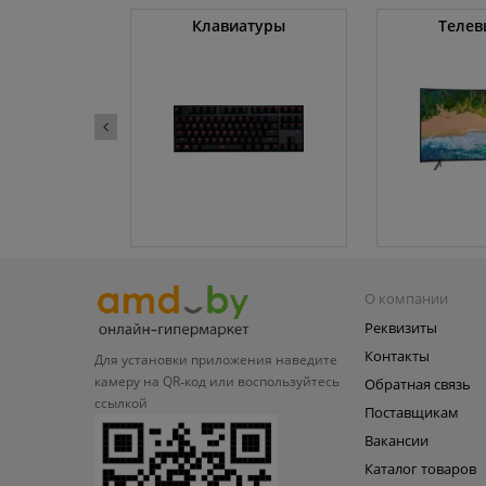
ные машины
Клавиатуры
Телев
О компании
Реквизиты
Контакты
Для установки приложения
наведите
камеру на QR‑код или
воспользуйтесь
Обратная связь
ссылкой
Поставщикам
Вакансии
Каталог товаров