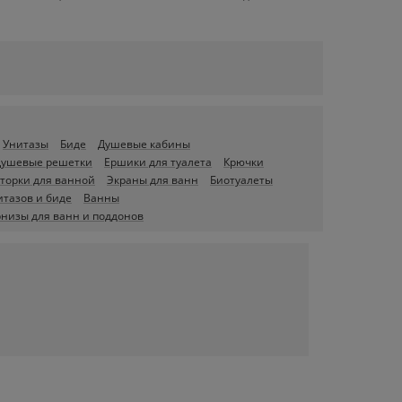
Унитазы
Биде
Душевые кабины
Душевые решетки
Ершики для туалета
Крючки
торки для ванной
Экраны для ванн
Биотуалеты
итазов и биде
Ванны
рнизы для ванн и поддонов