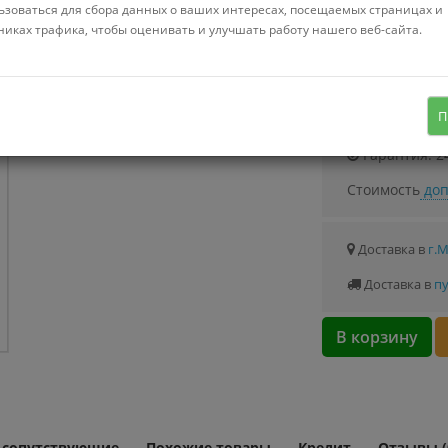
Можно купить
ьзоваться для сбора данных о ваших интересах, посещаемых страницах и
Стоимость от 0.
никах трафика, чтобы оценивать и улучшать работу нашего веб-сайта.
однорычажный смеситель для кухни,
монтаж на раковину или столешницу
Узнать о с
П
Гарантия: 2
Стоимость
доп
Доставка в
г.
Доставка в
пу
В корзину
и сопутствующие
Похожие товары
Кредит
Отзывы (