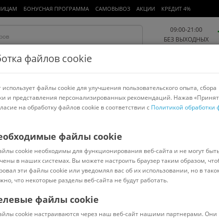
ЛИЦАМ
БОНУСНАЯ ПРОГРАММА
САМОВЫВОЗ
АКЦИИ
КРЕДИТ 4%
09:00-21:00
БЕЗ ВЫХОДНЫХ
отка файлов cookie
 использует файлы cookie для улучшения пользовательского опыта, сбора
Работа и офис
Авто и мото
Детям и мамам
Красота и
спорт
ки и представления персонализированных рекомендаций. Нажав «Принят
гласие на обработку файлов cookie в соответствии с
Политикой обработки 
арнитуры
Ноутбуки
Пылесосы
Роботы-пылесосы
Телевизоры
еобходимые файлы cookie
айлы cookie необходимы для функционирования веб-сайта и не могут быт
чены в наших системах. Вы можете настроить браузер таким образом, что
ровал эти файлы cookie или уведомлял вас об их использовании, но в тако
жно, что некоторые разделы веб-сайта не будут работать.
елевые файлы cookie
В наличии
(
0
)
айлы cookie настраиваются через наш веб-сайт нашими партнерами. Они 
Код: 1246781