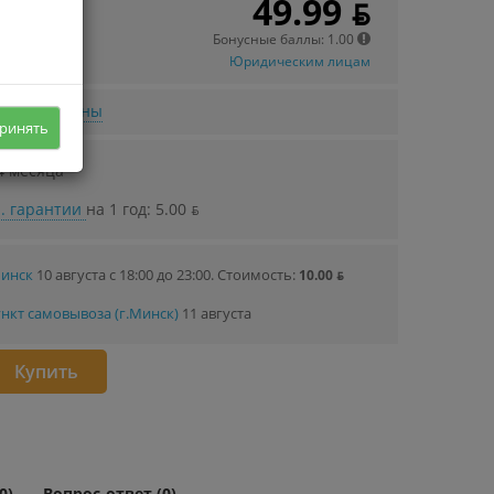
49.99 ƃ
 в кредит
78 ƃ/мec.
Бонусные баллы: 1.00
Юридическим лицам
нижении цены
ринять
4 месяца
. гарантии
на 1 год: 5.00 ƃ
Минск
10 августа с 18:00 до 23:00.
Стоимость:
10.00 ƃ
нкт самовывоза (г.Минск)
11 августа
Купить
0)
Вопрос-ответ (0)