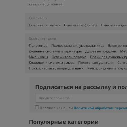
каталог еще точнее!
Смесители
Смесители Lemark
Смесители Rubineta
Смесители для
Смотрите также
Полотенца
Пьедесталы для умывальников
Электронн
Душевые системы и гарнитуры
Душевые поддоны
Меб
Мыльницы
Освежители воздуха
Полки для душевых 
Клавиши и системы смыва
Полотенцесушители
Сант
Ножки, каркасы, опоры для ванн
Ручки, сиденья и подг
Подписаться на рассылку и по
Я согласен с нашей
Политикой обработки персо
Популярные категории