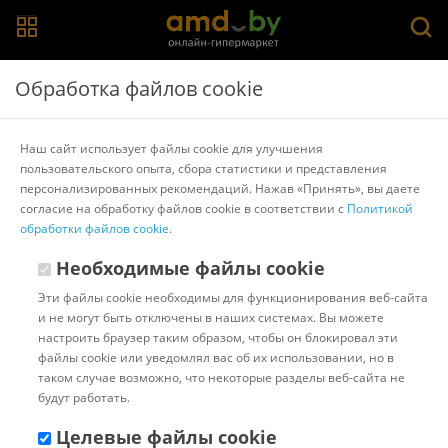
Главная
>
Каталог товаров
>
Смесители
Обработка файлов cookie
Смесители
Наш сайт использует файлы cookie для улучшения
пользовательского опыта, сбора статистики и представления
Lemark
Rubineta
Для кухни/мойки
Для ванны
персонализированных рекомендаций. Нажав «Принять», вы даете
Встраиваемый (скрытого монтажа)
согласие на обработку файлов cookie в соответствии с
Политикой
обработки файлов cookie
.
Популярные
Сортировать:
Необходимые файлы cookie
Код:
1110085
В наличии
Эти файлы cookie необходимы для функционирования веб-сайта
Смеситель Wisent WP22028
и не могут быть отключены в наших системах. Вы можете
настроить браузер таким образом, чтобы он блокировал эти
файлы cookie или уведомлял вас об их использовании, но в
таком случае возможно, что некоторые разделы веб-сайта не
будут работать.
Доставка в г.Минск 11 августа
с 18:00 до 23:00.
Стоимость:
Целевые файлы cookie
10.00 ƃ