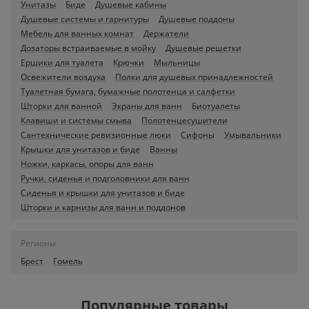
Унитазы
Биде
Душевые кабины
Душевые системы и гарнитуры
Душевые поддоны
Мебель для ванных комнат
Держатели
Дозаторы встраиваемые в мойку
Душевые решетки
Ершики для туалета
Крючки
Мыльницы
Освежители воздуха
Полки для душевых принадлежностей
Туалетная бумага, бумажные полотенца и салфетки
Шторки для ванной
Экраны для ванн
Биотуалеты
Клавиши и системы смыва
Полотенцесушители
Сантехнические ревизионные люки
Сифоны
Умывальники
Крышки для унитазов и биде
Ванны
Ножки, каркасы, опоры для ванн
Ручки, сиденья и подголовники для ванн
Сиденья и крышки для унитазов и биде
Шторки и карнизы для ванн и поддонов
Регионы
Брест
Гомель
Популярные товары