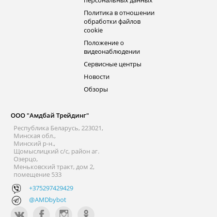
Политика в отношении
обработки файлов
cookie
Положение о
видеонаблюдении
Сервисные центры
Новости
Обзоры
ООО "Амдбай Трейдинг"
Республика Беларусь, 223021,
Минская обл.,
Минский р-н.,
Щомыслицкий с/с, район аг.
Озерцо,
Меньковский тракт, дом 2,
помещение 533
+375297429429
@AMDbybot