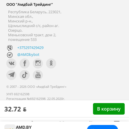
ООО "Амдбай Трейдинг"
Республика Беларусь, 223021,
Минская обл.,
Минский р-н.,
Щомыслицкий с/с, район аг.
Озерцо,
Меньковский тракт, дом 2,
помещение 533
+375297429429
@AMDbybot
© 2007 - 2026 ООО «Амдбай Трейдинг»
УНП 692162598
Регистрация №692162598, 22.05.2020г.
Минский райисполком. В торговом
32.72 ƃ
реестре с 14 сентября 2020г.
В корзину
AMD.BY