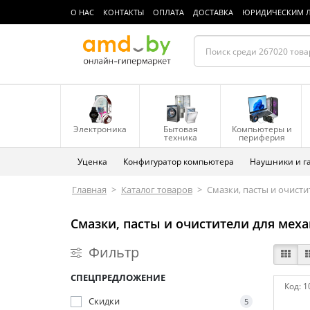
О НАС
КОНТАКТЫ
ОПЛАТА
ДОСТАВКА
ЮРИДИЧЕСКИМ 
Электроника
Бытовая
Компьютеры и
техника
периферия
Уценка
Конфигуратор компьютера
Наушники и г
Главная
>
Каталог товаров
>
Смазки, пасты и очисти
Смазки, пасты и очистители для меха
Фильтр
СПЕЦПРЕДЛОЖЕНИЕ
Код:
1
Скидки
5