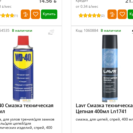
14.56 ƃ
21
т
Кредит
3 ƃ/мec
от 0.34 ƃ/мec
Купить
К
(
1
)
(
2
)
54535
В наличии
Код:
1060884
В наличии
0 Смазка техническая
Lavr Смазка техническа
мл
Цепная 400мл Ln1741
а, для узлов трения/для замков
смазка, для цепей, спрей, 400 м
ель/для цепей/для
лических изделий, спрей, 400