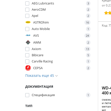
Креди
AEG Lubricants
3
от 0.2
AeroCDM
2
Apel
2
ASTROhim
16
Код:
7
Auto Mobile
1
AVS
24
AWM
2
Axiom
13
Bibicare
5
Carville Racing
1
CEPSA
2
Показать еще 45
ДОКУМЕНТАЦИЯ
WD-4
400 
Спецификация
1
смазк
и пет
ТИП
метал
мл