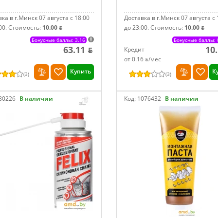
ка в г.Минск 07 августа с 18:00
Доставка в г.Минск 07 августа с 
00.
Стоимость:
10.00 ƃ
до 23:00.
Стоимость:
10.00 ƃ
Бонусные баллы: 3.16
Бонусные баллы: 
63.11 ƃ
10
Кредит
от 0.16 ƃ/мec
Купить
К
(
3
)
(
3
)
80226
В наличии
Код:
1076432
В наличии