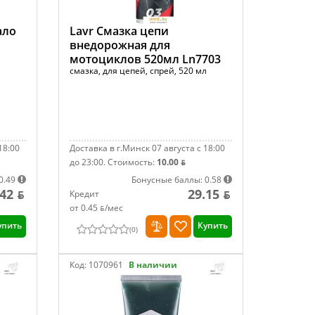
ало
Lavr Смазка цепи
внедорожная для
мотоциклов 520мл Ln7703
смазка, для цепей, спрей, 520 мл
18:00
Доставка в г.Минск 07 августа с 18:00
до 23:00.
Стоимость:
10.00 ƃ
0.49
Бонусные баллы: 0.58
.42 ƃ
29.15 ƃ
Кредит
от 0.45 ƃ/мec
упить
Купить
(
0
)
Код:
1070961
В наличии