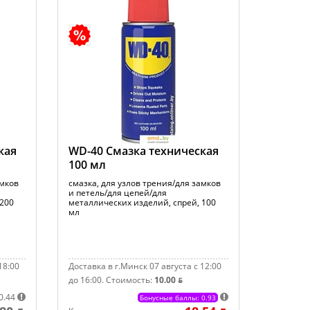
кая
WD-40 Смазка техническая
100 мл
амков
смазка, для узлов трения/для замков
и петель/для цепей/для
 200
металлических изделий, спрей, 100
мл
18:00
Доставка в г.Минск 07 августа с 12:00
до 16:00.
Стоимость:
10.00 ƃ
0.44
Бонусные баллы: 0.93