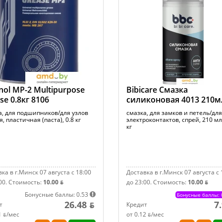
ol MP-2 Multipurpose
Bibicare Смазка
se 0.8кг 8106
силиконовая 4013 210м
а, для подшипников/для узлов
смазка, для замков и петель/для
, пластичная (паста), 0.8 кг
электроконтактов, спрей, 210 мл,
кг
ка в г.Минск 07 августа с 18:00
Доставка в г.Минск 07 августа с 
00.
Стоимость:
10.00 ƃ
до 23:00.
Стоимость:
10.00 ƃ
Бонусные баллы: 0.53
Бонусные баллы: 
26.48 ƃ
7
т
Кредит
1 ƃ/мec
от 0.12 ƃ/мec