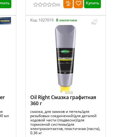
упить
Купить
(
0
)
Код:
1027019
В наличии
er
Oil Right Смазка графитная
360 г
ля
смазка, для замков и петель/для
00 мл
резьбовых соединений/для деталей
ходовой части (подвески)/для
тормозной системы/для
электроконтактов, пластичная (паста),
0.36 кг