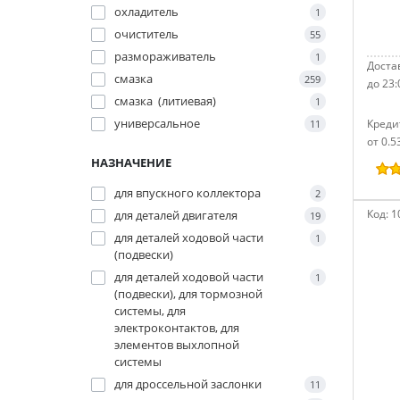
охладитель
1
очиститель
55
размораживатель
1
Достав
смазка
259
до 23:
смазка (литиевая)
1
универсальное
Креди
11
от 0.5
НАЗНАЧЕНИЕ
для впускного коллектора
2
Код:
1
для деталей двигателя
19
для деталей ходовой части
1
(подвески)
для деталей ходовой части
1
(подвески), для тормозной
системы, для
электроконтактов, для
элементов выхлопной
системы
для дроссельной заслонки
11