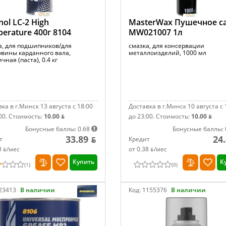
ol LC-2 High
MasterWax Пушечное с
erature 400г 8104
MW021007 1л
а, для подшипников/для
смазка, для консервации
овины карданного вала,
металлоизделий, 1000 мл
чная (паста), 0.4 кг
ка в г.Минск 13 августа с 18:00
Доставка в г.Минск 10 августа с 
00.
Стоимость:
10.00 ƃ
до 23:00.
Стоимость:
10.00 ƃ
Бонусные баллы: 0.68
Бонусные баллы: 
33.89 ƃ
24
т
Кредит
3 ƃ/мec
от 0.38 ƃ/мec
Купить
К
(
1
)
(
0
)
23413
В наличии
Код:
1155376
В наличии