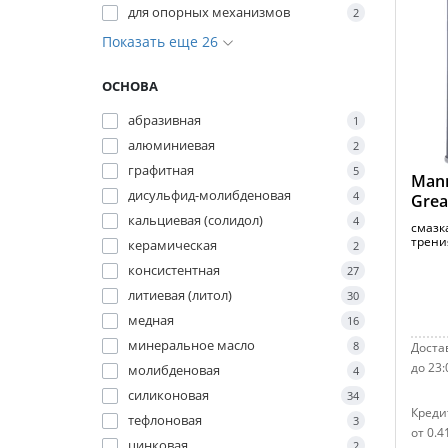
для опорных механизмов
2
Показать еще 26
ОСНОВА
абразивная
1
алюминиевая
2
графитная
5
Mann
дисульфид-молибденовая
4
Grea
кальциевая (солидол)
4
смазк
трения
керамическая
2
консистентная
27
литиевая (литол)
30
медная
16
минеральное масло
8
Достав
до 23:
молибденовая
4
силиконовая
34
Креди
тефлоновая
3
от 0.4
цинковая
2