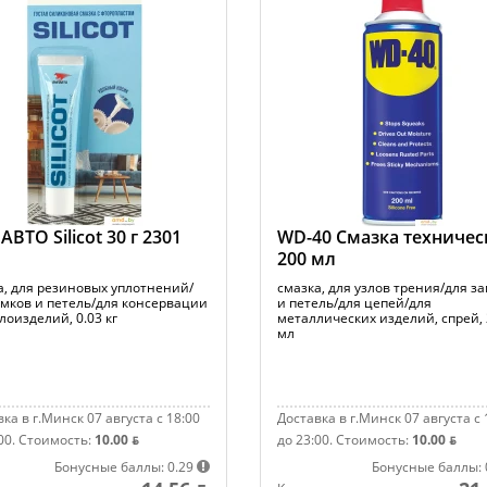
ВТО Silicot 30 г 2301
WD-40 Смазка техничес
200 мл
а, для резиновых уплотнений/
смазка, для узлов трения/для з
амков и петель/для консервации
и петель/для цепей/для
лоизделий, 0.03 кг
металлических изделий, спрей,
мл
ка в г.Минск 07 августа с 18:00
Доставка в г.Минск 07 августа с 
00.
Стоимость:
10.00 ƃ
до 23:00.
Стоимость:
10.00 ƃ
Бонусные баллы: 0.29
Бонусные баллы: 