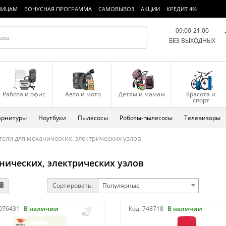
ЛИЦАМ
БОНУСНАЯ ПРОГРАММА
САМОВЫВОЗ
АКЦИИ
КРЕДИТ 4%
09:00-21:00
БЕЗ ВЫХОДНЫХ
Работа и офис
Авто и мото
Детям и мамам
Красота и
спорт
арнитуры
Ноутбуки
Пылесосы
Роботы-пылесосы
Телевизоры
тели для механических, электрических узлов
нических, электрических узлов
Сортировать:
Популярные
076431
В наличии
Код:
748718
В наличии