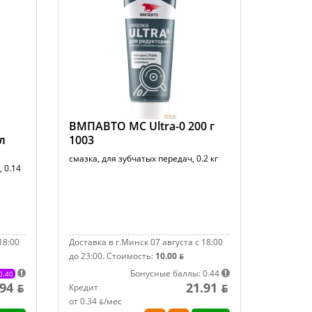
ВМПАВТО МС Ultra-0 200 г
л
1003
смазка, для зубчатых передач, 0.2 кг
 0.14
18:00
Доставка в г.Минск 07 августа с 18:00
до 23:00.
Стоимость:
10.00 ƃ
Бонусные баллы: 0.44
0.40
.94 ƃ
21.91 ƃ
Кредит
от 0.34 ƃ/мec