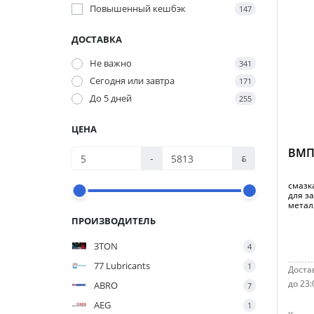
Повышенный кешбэк
147
ДОСТАВКА
Не важно
341
Сегодня или завтра
171
До 5 дней
255
ЦЕНА
ВМПА
-
ƃ
смазк
для з
метал
ПРОИЗВОДИТЕЛЬ
3TON
4
77 Lubricants
1
Достав
до 23:
ABRO
7
AEG
1