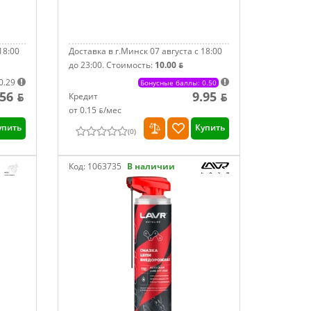
18:00
Доставка в г.Минск 07 августа с 18:00
до 23:00.
Стоимость:
10.00 ƃ
0.29
Бонусные баллы: 0.50
.56 ƃ
9.95 ƃ
Кредит
от 0.15 ƃ/мec
упить
Купить
(
0
)
Код:
1063735
В наличии