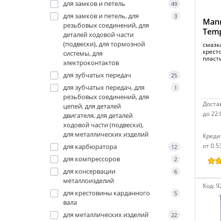
для замков и петель
49
для замков и петель, для
3
Mann
резьбовых соединений, для
Temp
деталей ходовой части
(подвески), для тормозной
смазк
крест
системы, для
пласти
электроконтактов
для зубчатых передач
25
для зубчатых передач, для
1
резьбовых соединений, для
Достав
цепей, для деталей
до 22:
двигателя, для деталей
ходовой части (подвески),
для металлических изделий
Креди
от 0.5
для карбюратора
12
для компрессоров
2
для консервации
6
металлоизделий
Код:
9
для крестовины карданного
5
вала
для металлических изделий
22