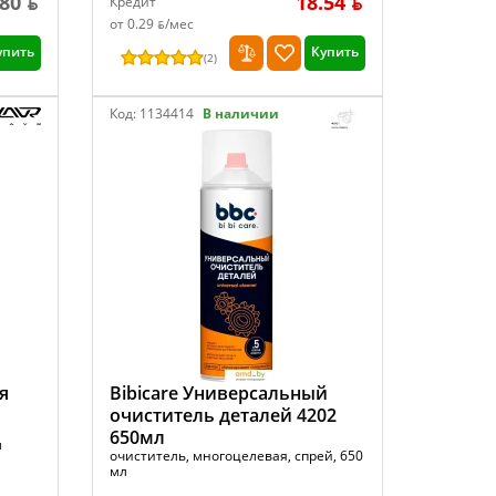
.80 ƃ
18.54 ƃ
Кредит
от 0.29 ƃ/мec
упить
Купить
(
2
)
Код:
1134414
В наличии
я
Bibicare Универсальный
очиститель деталей 4202
650мл
л
очиститель, многоцелевая, спрей, 650
мл