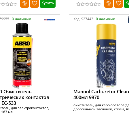
Купить
К
(
0
)
(
0
)
79955
В наличии
Код:
927443
В наличии
O Очиститель
Mannol Carburetor Clean
трических контактов
400мл 9970
г EC-533
очиститель, для карбюратора/д
итель, для электроконтактов,
дроссельной заслонки, спрей, 4
 163 мл