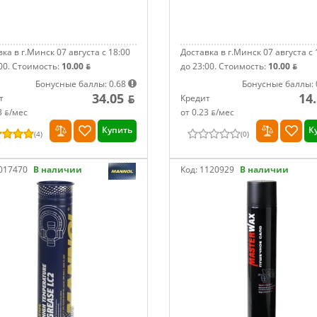
ка в г.Минск 07 августа с 18:00
Доставка в г.Минск 07 августа с 
00.
Стоимость:
10.00 ƃ
до 23:00.
Стоимость:
10.00 ƃ
Бонусные баллы: 0.68
Бонусные баллы: 
34.05 ƃ
14
т
Кредит
3 ƃ/мec
от 0.23 ƃ/мec
Купить
К
(
4
)
(
0
)
017470
В наличии
Код:
1120929
В наличии