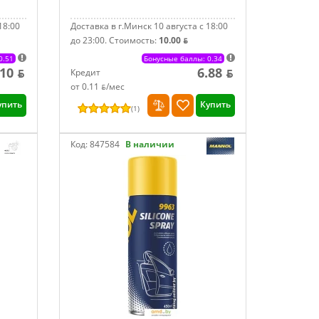
18:00
Доставка в г.Минск 10 августа с 18:00
до 23:00.
Стоимость:
10.00 ƃ
0.51
Бонусные баллы: 0.34
.10 ƃ
6.88 ƃ
Кредит
от 0.11 ƃ/мec
упить
Купить
(
1
)
Код:
847584
В наличии