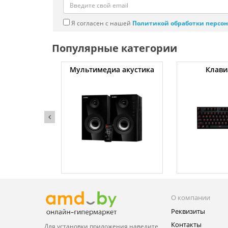
Я согласен с нашей
Политикой обработки персо
Популярные категории
уты
Мультимедиа акустика
Клави
О компании
Реквизиты
Контакты
Для установки приложения
наведите