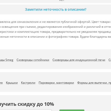
Заметили неточность в описании?
авлена для ознакомления и не является публичной офертой. Цвет товара 
ого освещения при съемке, редактирования изображений и различий в отт
теристики и комплектацию товара, предварительно не уведомляя продавц
ожные неточности в описании и фотографиях товара. Будем благодарны в
оды Smeg
Сковороды сотейники
Сковороды для индукционной печи
С
ия
Крышки
Кастрюли
Пароварки, мантоварки
Формы для выпечки, 
лучить скидку до 10%