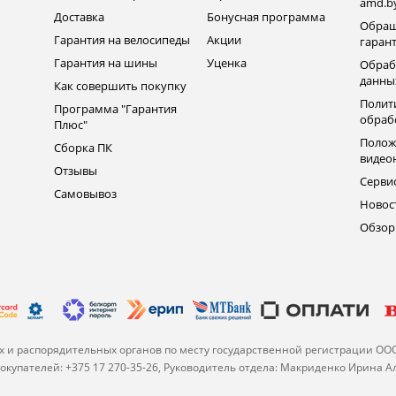
amd.b
Доставка
Бонусная программа
Обращ
Гарантия на велосипеды
Акции
гаран
Гарантия на шины
Уценка
Обраб
данны
Как совершить покупку
Полит
Программа "Гарантия
обраб
Плюс"
Полож
Сборка ПК
видео
Отзывы
Серви
Самовывоз
Новос
Обзо
 и распорядительных органов по месту государственной регистрации ОО
купателей: +375 17 270-35-26, Руководитель отдела: Макриденко Ирина 