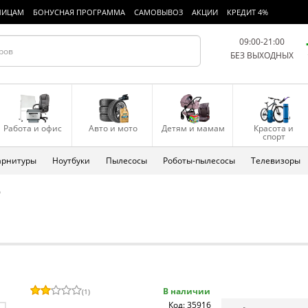
ЛИЦАМ
БОНУСНАЯ ПРОГРАММА
САМОВЫВОЗ
АКЦИИ
КРЕДИТ 4%
09:00-21:00
БЕЗ ВЫХОДНЫХ
Работа и офис
Авто и мото
Детям и мамам
Красота и
спорт
арнитуры
Ноутбуки
Пылесосы
Роботы-пылесосы
Телевизоры
L
В наличии
(
1
)
Код: 35916