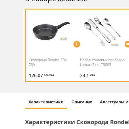
+
Сковорода Rondell RDA-
Набор столовых приборов
769
Lamart Zoo LT5005
126.07
23.1
128.59 ƃ
24.9
Характеристики
Описание
Аксессуары 
Характеристики Сковорода Rondel