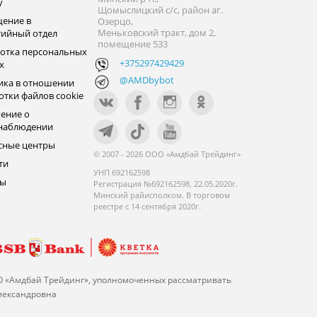
y
Щомыслицкий с/с, район аг.
ение в
Озерцо,
Меньковский тракт, дом 2,
тийный отдел
помещение 533
отка персональных
+375297429429
х
@AMDbybot
ика в отношении
отки файлов cookie
ение о
наблюдении
сные центры
© 2007 - 2026 ООО «Амдбай Трейдинг»
ти
УНП 692162598
ры
Регистрация №692162598, 22.05.2020г.
Минский райисполком. В торговом
реестре с 14 сентября 2020г.
О «Амдбай Трейдинг», уполномоченных рассматривать
Александровна