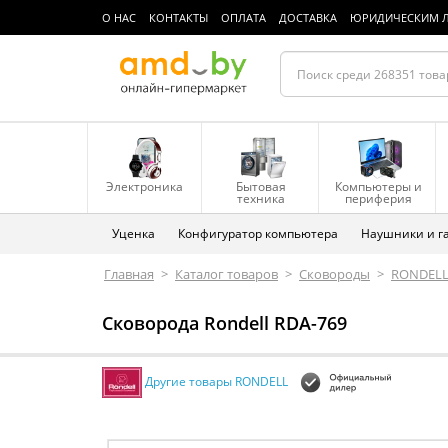
О НАС
КОНТАКТЫ
ОПЛАТА
ДОСТАВКА
ЮРИДИЧЕСКИМ 
Электроника
Бытовая
Компьютеры и
техника
периферия
Уценка
Конфигуратор компьютера
Наушники и г
Главная
>
Каталог товаров
>
Сковороды
>
RONDEL
Сковорода Rondell RDA-769
Другие товары RONDELL