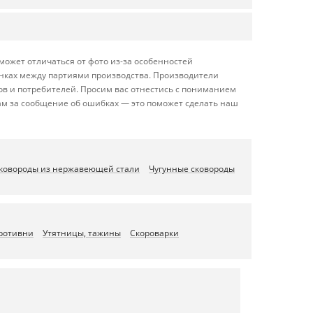
может отличаться от фото из-за особенностей
енках между партиями производства. Производители
ов и потребителей. Просим вас отнестись с пониманием
ам за сообщение об ошибках — это поможет сделать наш
ковороды из нержавеющей стали
Чугунные сковороды
противни
Утятницы, тажины
Скороварки