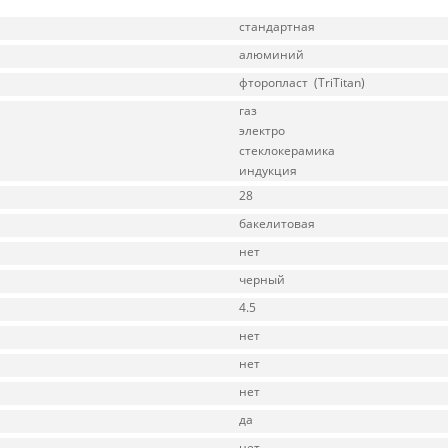
стандартная
алюминий
фторопласт (TriTitan)
газ
электро
стеклокерамика
индукция
28
бакелитовая
нет
черный
4.5
нет
нет
нет
да
нет