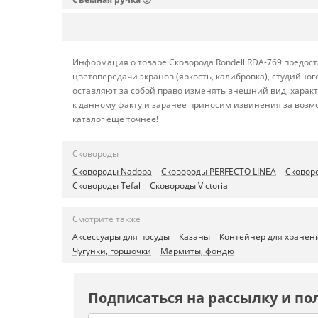
Информация о товаре Сковорода Rondell RDA-769 предост
цветопередачи экранов (яркость, калибровка), студийн
оставляют за собой право изменять внешний вид, харак
к данному факту и заранее приносим извинения за возм
каталог еще точнее!
Сковороды
Сковороды Nadoba
Сковороды PERFECTO LINEA
Сковор
Сковороды Tefal
Сковороды Victoria
Смотрите также
Аксессуары для посуды
Казаны
Контейнер для хранен
Чугунки, горшочки
Мармиты, фондю
Подписаться на рассылку и по