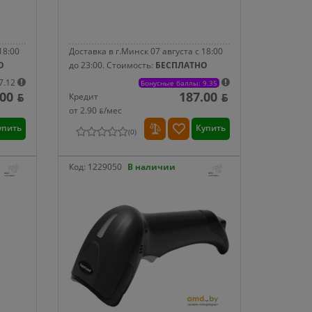
18:00
Доставка в г.Минск 07 августа с 18:00
О
до 23:00.
Стоимость:
БЕСПЛАТНО
7.12
Бонусные баллы: 9.35
00 ƃ
187.00 ƃ
Кредит
от 2.90 ƃ/мec
упить
Купить
(
0
)
Код:
1229050
В наличии