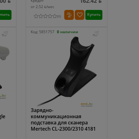
00 ƃ
162.42 ƃ
Кредит
от 2.52 ƃ/мec
упить
Купить
(
0
)
Код:
5851757
В наличии
Зарядно-
gle
коммуникационная
подставка для сканера
Mertech CL-2300/2310 4181
,