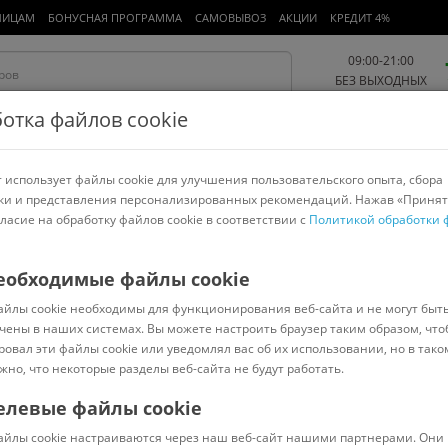
ЛИЦАМ
БОНУСНАЯ ПРОГРАММА
САМОВЫВОЗ
АКЦИИ
КРЕДИТ 4%
09:00-21:00
БЕЗ ВЫХОДНЫХ
отка файлов cookie
 использует файлы cookie для улучшения пользовательского опыта, сбора
Работа и офис
Авто и мото
Детям и мамам
Красота и
спорт
ки и представления персонализированных рекомендаций. Нажав «Принят
гласие на обработку файлов cookie в соответствии с
Политикой обработки 
арнитуры
Ноутбуки
Пылесосы
Роботы-пылесосы
Телевизоры
еобходимые файлы cookie
айлы cookie необходимы для функционирования веб-сайта и не могут быт
чены в наших системах. Вы можете настроить браузер таким образом, что
ровал эти файлы cookie или уведомлял вас об их использовании, но в тако
Сортировать:
Популярные
жно, что некоторые разделы веб-сайта не будут работать.
елевые файлы cookie
229051
В наличии
Код:
5851759
В наличии
айлы cookie настраиваются через наш веб-сайт нашими партнерами. Они 