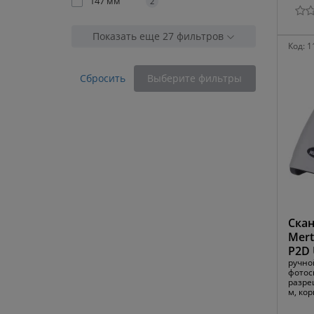
147 мм
2
Показать еще 27 фильтров
Код:
1
Сбросить
Выберите фильтры
Скан
Mert
P2D 
ручно
фотоск
разреш
м, кор