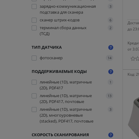
зарядно-коммуникационная
3
подставка для сканера
сканер штрих-кодов
6
Достав
терминал сбора данных
2
до 23:
(ТСД)
Креди
ТИП ДАТЧИКА
от 3.0
фотосканер
14
ПОДДЕРЖИВАЕМЫЕ КОДЫ
Код:
2
линейные (1D), матричные
1
(2D), PDF417
линейные (1D), матричные
13
(2D), PDF417, почтовые
линейные (1D), матричные
3
(2D), многоуровневые
(stacked), PDF417, почтовые
СКОРОСТЬ СКАНИРОВАНИЯ