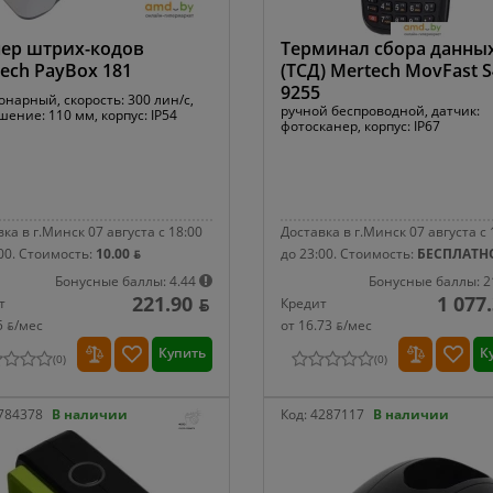
ер штрих-кодов
Терминал сбора данны
ech PayBox 181
(ТСД) Mertech MovFast 
9255
онарный, скорость: 300 лин/с,
ручной беспроводной, датчик:
ение: 110 мм, корпус: IP54
фотосканер, корпус: IP67
ка в г.Минск 07 августа с 18:00
Доставка в г.Минск 07 августа с 
00.
Стоимость:
10.00 ƃ
до 23:00.
Стоимость:
БЕСПЛАТН
Бонусные баллы: 4.44
Бонусные баллы: 2
221.90 ƃ
1 077
т
Кредит
5 ƃ/мec
от 16.73 ƃ/мec
Купить
К
(
0
)
(
0
)
784378
В наличии
Код:
4287117
В наличии