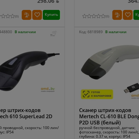
298.06 ƃ
364.
Купить
К
(
0
)
(
0
)
448800
В наличии
Код:
6818989
В наличии
ер штрих-кодов
Сканер штрих-кодов
ech 610 SuperLead 2D
Mertech CL-610 BLE Don
P2D USB (белый)
й проводной, скорость: 100 лин/
ручной беспроводной, датчик:
пус: IP54
фотосканер, скорость: 100 лин/с
глубина: 0.37 м, корпус: IP54