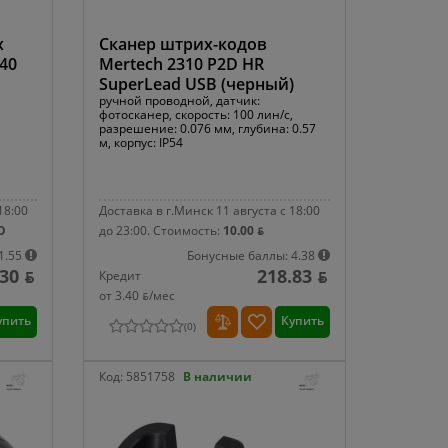
х
Сканер штрих-кодов
S40
Mertech 2310 P2D HR
SuperLead USB (черный)
ручной проводной, датчик:
фотосканер, скорость: 100 лин/с,
разрешение: 0.076 мм, глубина: 0.57
м, корпус: IP54
18:00
Доставка в г.Минск 11 августа с 18:00
О
до 23:00.
Стоимость:
10.00 ƃ
1.55
Бонусные баллы: 4.38
.30 ƃ
218.83 ƃ
Кредит
от 3.40 ƃ/мec
упить
Купить
(
0
)
Код:
5851758
В наличии