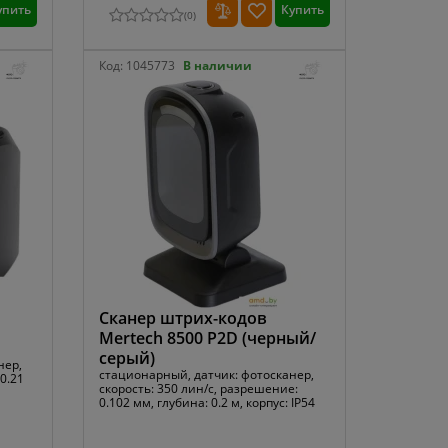
упить
Купить
(
0
)
Код:
1045773
В наличии
Сканер штрих-кодов
Mertech 8500 P2D (черный/
серый)
нер,
стационарный, датчик: фотосканер,
0.21
скорость: 350 лин/с, разрешение:
0.102 мм, глубина: 0.2 м, корпус: IP54