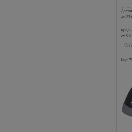
Достав
до 23:
Креди
от 5.6
Код:
7