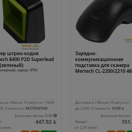
ер штрих-кодов
Зарядно-
ech 8400 P2D Superlead
коммуникационная
(зеленый)
подставка для сканера
онарный, корпус: IP54
Mertech CL-2200/2210 4
ка в г.Минск 13 августа с 18:00
Доставка в г.Минск 10 августа с 
00.
Стоимость:
БЕСПЛАТНО
до 23:00.
Стоимость:
10.00 ƃ
Бонусные баллы: 8.96
Бонусные баллы: 
447.92 ƃ
151.
т
Кредит
6 ƃ/мec
от 2.35 ƃ/мec