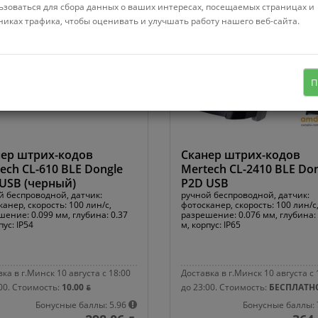
ьзоваться для сбора данных о ваших интересах, посещаемых страницах и
никах трафика, чтобы оценивать и улучшать работу нашего веб-сайта.
П
ер штрих-кодов
Сканер штрих-кодов
ech CL-610 BLE Dongle
Mertech CL-2410 BLE Do
USB (черный)
P2D USB
й беспроводной, датчик:
ручной беспроводной, датчик:
анер, скорость: 100 лин/с,
фотосканер, скорость: 100 лин/с
ение: 0.099 мм, глубина: 0.37
разрешение: 0.076 мм, глубина: 
пус: IP54
м, корпус: IP65
ка в г.Минск 10 августа с 18:00
Доставка в г.Минск 10 августа с 
00.
Стоимость:
10.00 ƃ
до 23:00.
Стоимость:
БЕСПЛАТН
Бонусные баллы: 5.96
Бонусные баллы: 