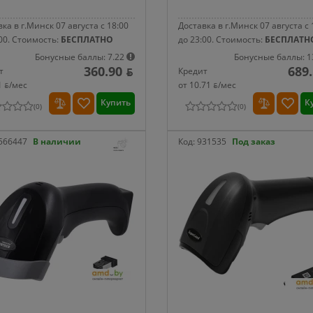
ка в г.Минск 07 августа с 18:00
Доставка в г.Минск 07 августа с 
00.
Стоимость:
БЕСПЛАТНО
до 23:00.
Стоимость:
БЕСПЛАТН
Бонусные баллы: 7.22
Бонусные баллы: 1
360.90 ƃ
689.
т
Кредит
1 ƃ/мec
от 10.71 ƃ/мec
Купить
К
(
0
)
(
0
)
566447
В наличии
Код:
931535
Под заказ