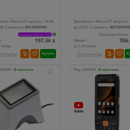
ка в г.Минск 07 августа с 18:00
Доставка в г.Минск 07 августа с 
00.
Стоимость:
БЕСПЛАТНО
до 23:00.
Стоимость:
БЕСПЛАТН
Бонусные баллы: 
Бонусные баллы: 9.87
197.36 ƃ
356.
т
Кредит
7 ƃ/мec
от 5.53 ƃ/мec
Купить
К
(
0
)
(
0
)
963884
В наличии
Код:
5203665
В наличии