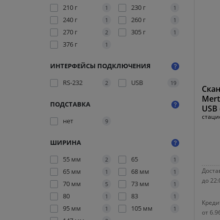
210 г
230 г
1
1
240 г
260 г
1
1
270 г
305 г
2
1
376 г
1
ИНТЕРФЕЙСЫ ПОДКЛЮЧЕНИЯ
RS-232
USB
2
19
Скан
Mert
ПОДСТАВКА
USB 
стаци
нет
9
ШИРИНА
55 мм
65
2
1
Достав
65 мм
68 мм
1
1
до 22:
70 мм
73 мм
5
1
80
83
1
1
Креди
95 мм
105 мм
1
1
от 6.9