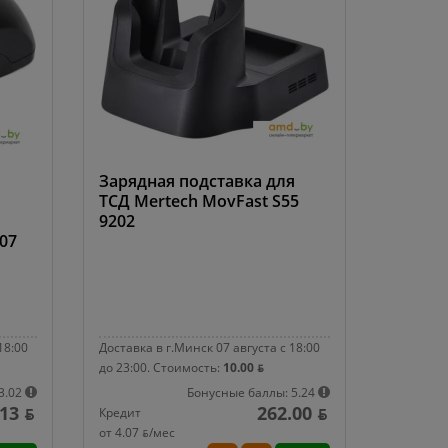
Зарядная подставка для
ТСД Mertech MovFast S55
9202
807
18:00
Доставка в г.Минск 07 августа с 18:00
до 23:00.
Стоимость:
10.00 ƃ
3.02
Бонусные баллы: 5.24
13 ƃ
262.00 ƃ
Кредит
от 4.07 ƃ/мec