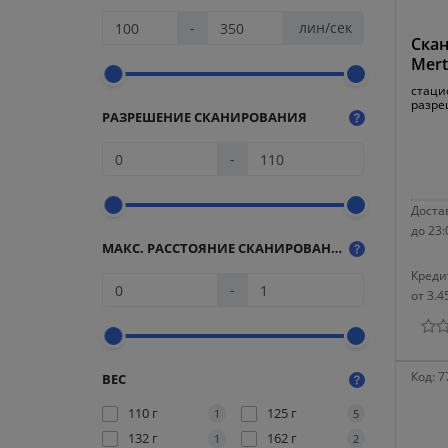
-
лин/сек
Скан
Mert
стаци
разреш
РАЗРЕШЕНИЕ СКАНИРОВАНИЯ
-
Достав
до 23:
МАКС. РАССТОЯНИЕ СКАНИРОВАНИЯ (ГЛУБИНА ПОЛЯ)
Креди
-
от 3.4
Код:
7
ВЕС
110 г
125 г
1
5
132 г
162 г
1
2