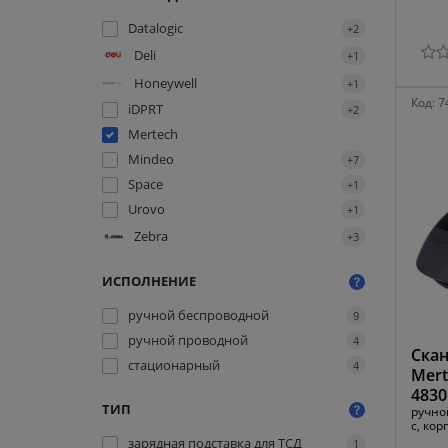
Datalogic
+2
Deli
+1
Honeywell
+1
Код:
7
iDPRT
+2
Mertech
Mindeo
+7
Space
+1
Urovo
+1
Zebra
+3
ИСПОЛНЕНИЕ
ручной беспроводной
9
ручной проводной
4
Скан
стационарный
4
Mert
4830
ТИП
ручно
с, кор
зарядная подставка для ТСД
1