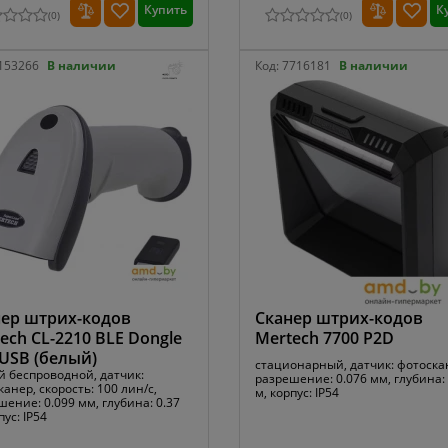
Купить
К
(
0
)
(
0
)
153266
В наличии
Код:
7716181
В наличии
ер штрих-кодов
Сканер штрих-кодов
ech CL-2210 BLE Dongle
Mertech 7700 P2D
USB (белый)
стационарный, датчик: фотоска
й беспроводной, датчик:
разрешение: 0.076 мм, глубина: 
анер, скорость: 100 лин/с,
м, корпус: IP54
ение: 0.099 мм, глубина: 0.37
пус: IP54