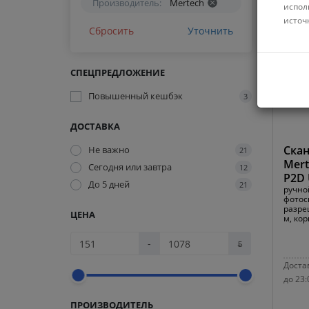
Производитель:
Mertech
испол
источ
Сбросить
Уточнить
СПЕЦПРЕДЛОЖЕНИЕ
Повышенный кешбэк
3
ДОСТАВКА
Скан
Не важно
21
Mert
Сегодня или завтра
12
P2D 
До 5 дней
21
ручно
фотоск
разреш
ЦЕНА
м, кор
-
ƃ
Достав
до 23:
ПРОИЗВОДИТЕЛЬ