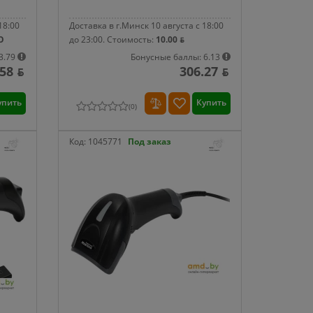
18:00
Доставка в г.Минск 10 августа с 18:00
О
до 23:00.
Стоимость:
10.00 ƃ
3.79
Бонусные баллы: 6.13
58 ƃ
306.27 ƃ
упить
Купить
(
0
)
Код:
1045771
Под заказ