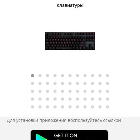
шины
Клавиатуры
Для установки приложения
воспользуйтесь ссылкой