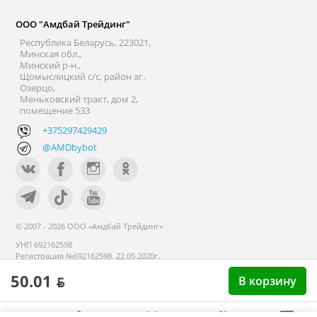
ООО "Амдбай Трейдинг"
Республика Беларусь, 223021,
Минская обл.,
Минский р-н.,
Щомыслицкий с/с, район аг.
Озерцо,
Меньковский тракт, дом 2,
помещение 533
+375297429429
@AMDbybot
© 2007 - 2026 ООО «Амдбай Трейдинг»
УНП 692162598
Регистрация №692162598, 22.05.2020г.
Минский райисполком. В торговом
50.01 ƃ
реестре с 14 сентября 2020г.
В корзину