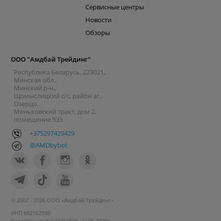
Сервисные центры
Новости
Обзоры
ООО "Амдбай Трейдинг"
Республика Беларусь, 223021,
Минская обл.,
Минский р-н.,
Щомыслицкий с/с, район аг.
Озерцо,
Меньковский тракт, дом 2,
помещение 533
+375297429429
@AMDbybot
© 2007 - 2026 ООО «Амдбай Трейдинг»
УНП 692162598
Регистрация №692162598, 22.05.2020г.