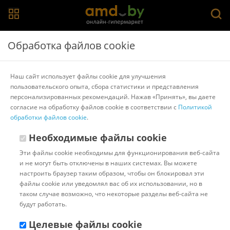
Главная
>
Каталог товаров
>
Шредеры
>
Гелеос
Обработка файлов cookie
Шредер Гелеос УП23-4
Наш сайт использует файлы cookie для улучшения
пользовательского опыта, сбора статистики и представления
Другие товары Гелеос
персонализированных рекомендаций. Нажав «Принять», вы даете
согласие на обработку файлов cookie в соответствии с
Политикой
обработки файлов cookie
.
Необходимые файлы cookie
Эти файлы cookie необходимы для функционирования веб-сайта
и не могут быть отключены в наших системах. Вы можете
настроить браузер таким образом, чтобы он блокировал эти
файлы cookie или уведомлял вас об их использовании, но в
таком случае возможно, что некоторые разделы веб-сайта не
будут работать.
Целевые файлы cookie