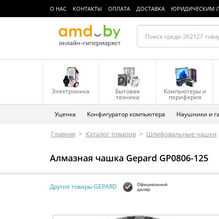
О НАС
КОНТАКТЫ
ОПЛАТА
ДОСТАВКА
ЮРИДИЧЕСКИМ 
Электроника
Бытовая
Компьютеры и
техника
периферия
Уценка
Конфигуратор компьютера
Наушники и г
Главная
>
Каталог товаров
>
Шлифовальные чашки
Алмазная чашка Gepard GP0806-125
Другие товары GEPARD