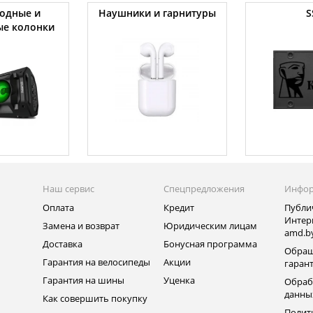
одные и
Наушники и гарнитуры
S
ые колонки
Наш сервис
Спецпредложения
Инфо
Оплата
Кредит
Публи
Интер
Замена и возврат
Юридическим лицам
amd.b
Доставка
Бонусная программа
Обращ
Гарантия на велосипеды
Акции
гаран
Гарантия на шины
Уценка
Обраб
данны
Как совершить покупку
Полит