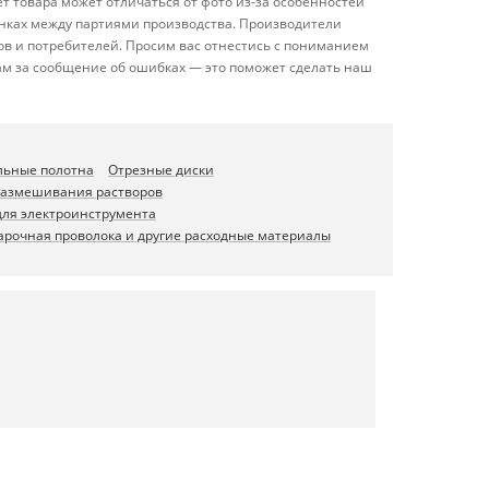
 товара может отличаться от фото из-за особенностей
енках между партиями производства. Производители
ов и потребителей. Просим вас отнестись с пониманием
ам за сообщение об ошибках — это поможет сделать наш
льные полотна
Отрезные диски
размешивания растворов
для электроинструмента
арочная проволока и другие расходные материалы