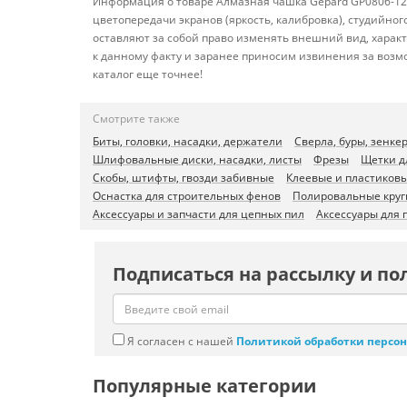
Информация о товаре Алмазная чашка Gepard GP0806-125
цветопередачи экранов (яркость, калибровка), студийн
оставляют за собой право изменять внешний вид, харак
к данному факту и заранее приносим извинения за возм
каталог еще точнее!
Смотрите также
Биты, головки, насадки, держатели
Сверла, буры, зенке
Шлифовальные диски, насадки, листы
Фрезы
Щетки д
Скобы, штифты, гвозди забивные
Клеевые и пластиков
Оснастка для строительных фенов
Полировальные круг
Аксессуары и запчасти для цепных пил
Аксессуары для 
Подписаться на рассылку и по
Я согласен с нашей
Политикой обработки персо
Популярные категории