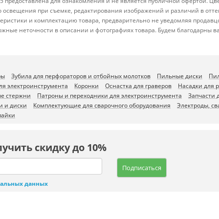
 предоставлена для ознакомления и не является публичной офертой. Цвет
ого освещения при съемке, редактирования изображений и различий в отт
теристики и комплектацию товара, предварительно не уведомляя продавц
ожные неточности в описании и фотографиях товара. Будем благодарны в
ры
Зубила для перфораторов и отбойных молотков
Пильные диски
Пи
ля электроинструмента
Коронки
Оснастка для граверов
Насадки для 
ые стержни
Патроны и переходники для электроинструмента
Запчасти 
и и диски
Комплектующие для сварочного оборудования
Электроды, св
пайки
лучить скидку до 10%
Подписаться
нальных данных