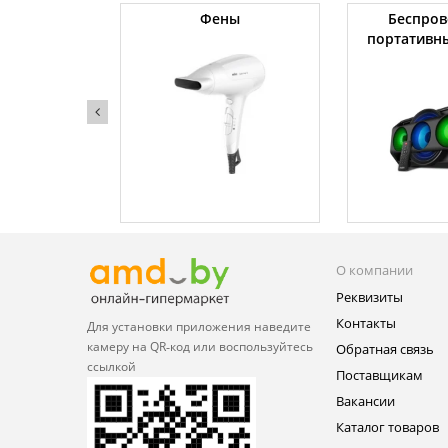
жки
Фены
Беспров
портативн
О компании
Реквизиты
Контакты
Для установки приложения
наведите
камеру на QR‑код или
воспользуйтесь
Обратная связь
ссылкой
Поставщикам
Вакансии
Каталог товаров