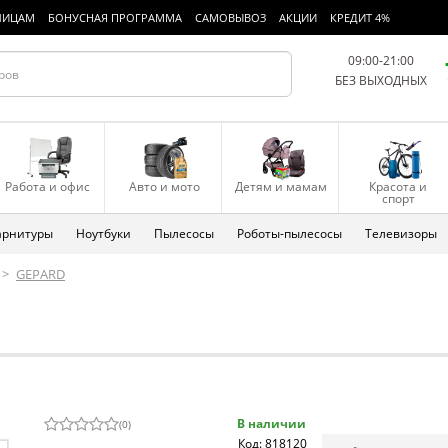
ЛИЦАМ
БОНУСНАЯ ПРОГРАММА
САМОВЫВОЗ
АКЦИИ
КРЕДИТ 4%
09:00-21:00
БЕЗ ВЫХОДНЫХ
Работа и офис
Авто и мото
Детям и мамам
Красота и
спорт
арнитуры
Ноутбуки
Пылесосы
Роботы-пылесосы
Телевизоры
>
GEPARD
В наличии
(
0
)
Код: 818120