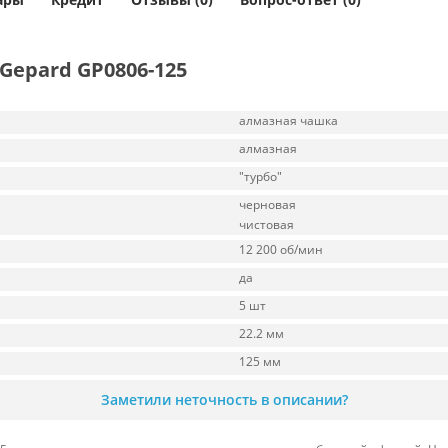
Gepard GP0806-125
алмазная чашка
алмазная
"турбо"
черновая
чистовая
12 200 об/мин
да
5 шт
22.2 мм
125 мм
Заметили неточность в описании?