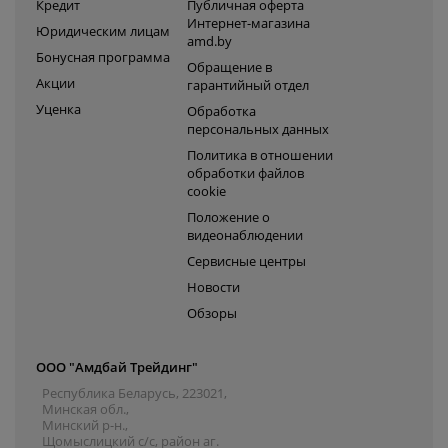
Кредит
Публичная оферта
Интернет-магазина
Юридическим лицам
amd.by
Бонусная программа
Обращение в
Акции
гарантийный отдел
Уценка
Обработка
персональных данных
Политика в отношении
обработки файлов
cookie
Положение о
видеонаблюдении
Сервисные центры
Новости
Обзоры
ООО "Амдбай Трейдинг"
Республика Беларусь, 223021,
Минская обл.,
Минский р-н.,
Щомыслицкий с/с, район аг.