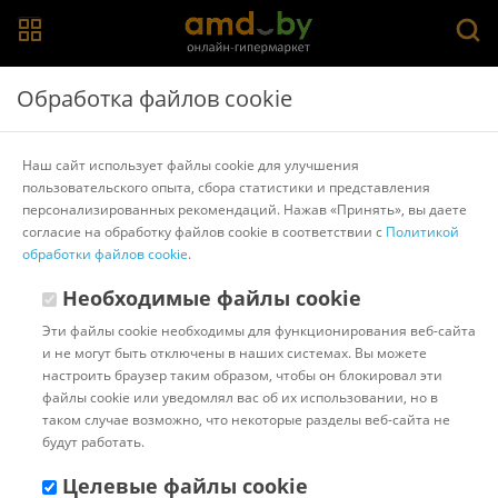
Главная
>
Каталог товаров
>
Шкафы
>
NN мебель
Обработка файлов cookie
Шкаф-пенал NN мебель Авиньон 00-00112206 (дуб
крафт золотой/графит серый)
Наш сайт использует файлы cookie для улучшения
пользовательского опыта, сбора статистики и представления
персонализированных рекомендаций. Нажав «Принять», вы даете
Другие товары NN мебель
согласие на обработку файлов cookie в соответствии с
Политикой
обработки файлов cookie
.
Необходимые файлы cookie
Эти файлы cookie необходимы для функционирования веб-сайта
и не могут быть отключены в наших системах. Вы можете
настроить браузер таким образом, чтобы он блокировал эти
файлы cookie или уведомлял вас об их использовании, но в
таком случае возможно, что некоторые разделы веб-сайта не
будут работать.
Целевые файлы cookie