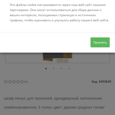
Эти файлы cookie настраиваются через наш веб-сайт нашими
партнерами. Они могут использоваться для сбора данных о
ваших интересах, посещаемых страницах и источниках
трафика, чтобы оценивать и улучшать работу нашего веб-сайта.
Принять
Код: 3493649
(
0
)
шкаф-пенал, для прихожей, однодверный, наполнение
комбинированное, 5 полок, цвет: дерево средних тонов/