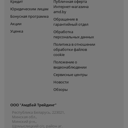
Кредит
Публичная оферта
Интернет-магазина
Юридическим лицам
amd.by
Бонусная программа
Обращение в
Акции
гарантийный отдел
Уценка
Обработка
персональных данных
Политика в отношении
обработки файлов
cookie
Положение о
видеонаблюдении
Сервисные центры
Новости
Обзоры
ООО "Амдбай Трейдинг"
Республика Беларусь, 223021,
Минская обл.,
Минский р-н.,
Щомыслицкий с/с, район аг.