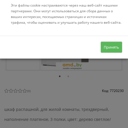
Эти файлы cookie настраиваются через наш веб-сайт нашими
партнерами. Они могут использоваться для сбора данных о
ваших интересах, посещаемых страницах и источниках
трафика, чтобы оценивать и улучшать работу нашего веб-сайта.
Принять
Код: 7720230
(
0
)
шкаф распашной, для жилой комнаты, трехдверный,
наполнение платяное, 3 полки, цвет: дерево светлое/