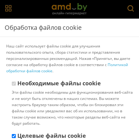
Главная
>
Каталог товаров
>
Шкафы
>
Modern
Обработка файлов cookie
Шкаф распашной Modern Тифани Т24 (анкор
темный/анкор светлый)
Наш сайт использует файлы cookie для улучшения
пользовательского опыта, сбора статистики и представления
персонализированных рекомендаций. Нажав «Принять», вы даете
Другие товары Modern
согласие на обработку файлов cookie в соответствии с
Политикой
обработки файлов cookie
.
Необходимые файлы cookie
Эти файлы cookie необходимы для функционирования веб-сайта
и не могут быть отключены в наших системах. Вы можете
настроить браузер таким образом, чтобы он блокировал эти
файлы cookie или уведомлял вас об их использовании, но в
таком случае возможно, что некоторые разделы веб-сайта не
будут работать.
Целевые файлы cookie