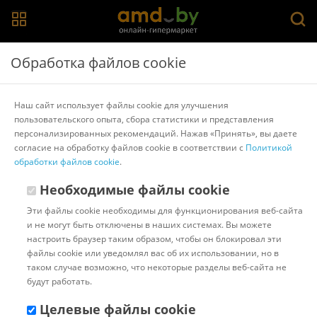
Главная
>
Каталог товаров
>
Шкафы
>
Modern
Обработка файлов cookie
Шкаф-купе Modern Роланд Р413 (белый)
Наш сайт использует файлы cookie для улучшения
пользовательского опыта, сбора статистики и представления
Другие товары Modern
персонализированных рекомендаций. Нажав «Принять», вы даете
согласие на обработку файлов cookie в соответствии с
Политикой
обработки файлов cookie
.
Необходимые файлы cookie
Эти файлы cookie необходимы для функционирования веб-сайта
и не могут быть отключены в наших системах. Вы можете
настроить браузер таким образом, чтобы он блокировал эти
файлы cookie или уведомлял вас об их использовании, но в
таком случае возможно, что некоторые разделы веб-сайта не
будут работать.
Целевые файлы cookie