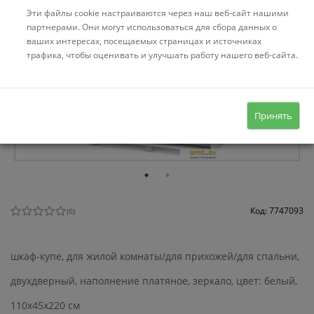
Эти файлы cookie настраиваются через наш веб-сайт нашими
партнерами. Они могут использоваться для сбора данных о
ваших интересах, посещаемых страницах и источниках
трафика, чтобы оценивать и улучшать работу нашего веб-сайта.
Принять
Код: 7747093
(
0
)
шкаф-купе, для жилой комнаты/для прихожей/для спальни,
двухдверный, наполнение платяное, зеркало, цвет: белый,
110x45x220 см