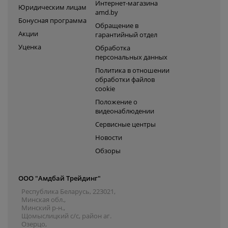
Интернет-магазина
Юридическим лицам
amd.by
Бонусная программа
Обращение в
Акции
гарантийный отдел
Уценка
Обработка
персональных данных
Политика в отношении
обработки файлов
cookie
Положение о
видеонаблюдении
Сервисные центры
Новости
Обзоры
ООО "Амдбай Трейдинг"
Республика Беларусь, 223021,
Минская обл.,
Минский р-н.,
Щомыслицкий с/с, район аг.
Озерцо,