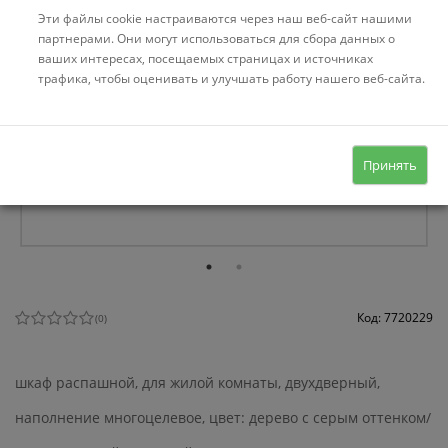
Эти файлы cookie настраиваются через наш веб-сайт нашими
партнерами. Они могут использоваться для сбора данных о
ваших интересах, посещаемых страницах и источниках
трафика, чтобы оценивать и улучшать работу нашего веб-сайта.
Принять
Код: 7720229
(
0
)
шкаф распашной, для жилой комнаты, двухдверный,
наполнение многоцелевое, цвет: дерево с серым оттенком/