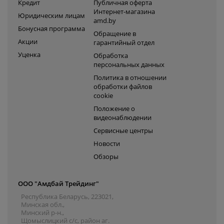
Кредит
Публичная оферта
Интернет-магазина
Юридическим лицам
amd.by
Бонусная программа
Обращение в
Акции
гарантийный отдел
Уценка
Обработка
персональных данных
Политика в отношении
обработки файлов
cookie
Положение о
видеонаблюдении
Сервисные центры
Новости
Обзоры
ООО "Амдбай Трейдинг"
Республика Беларусь, 223021,
Минская обл.,
Минский р-н.,
Щомыслицкий с/с, район аг.