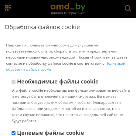
Главная
>
Каталог товаров
>
Шкафы
>
Modern
Обработка файлов cookie
Шкаф распашной Modern Челси Ч82 (серый дуб/
белый)
Наш сайт использует файлы cookie для улучшения
пользовательского опыта, сбора статистики и представления
персонализированных рекомендаций. Нажав «Принять», вы даете
Другие товары Modern
согласие на обработку файлов cookie в соответствии с
Политикой
обработки файлов cookie
.
Необходимые файлы cookie
Эти файлы cookie необходимы для функционирования веб-сайта
и не могут быть отключены в наших системах. Вы можете
настроить браузер таким образом, чтобы он блокировал эти
файлы cookie или уведомлял вас об их использовании, но в
таком случае возможно, что некоторые разделы веб-сайта не
будут работать.
Целевые файлы cookie