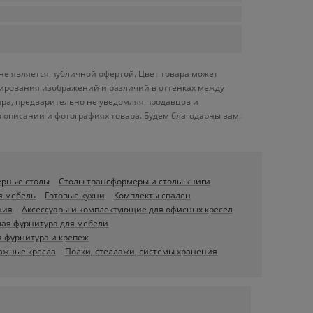
 не является публичной офертой. Цвет товара может
ктирования изображений и различий в оттенках между
ара, предварительно не уведомляя продавцов и
 описании и фотографиях товара. Будем благодарны вам за
ерные столы
Столы трансформеры и столы-книги
я мебель
Готовые кухни
Комплекты спален
ния
Аксессуары и комплектующие для офисных кресел
ая фурнитура для мебели
 фурнитура и крепеж
ажные кресла
Полки, стеллажи, системы хранения