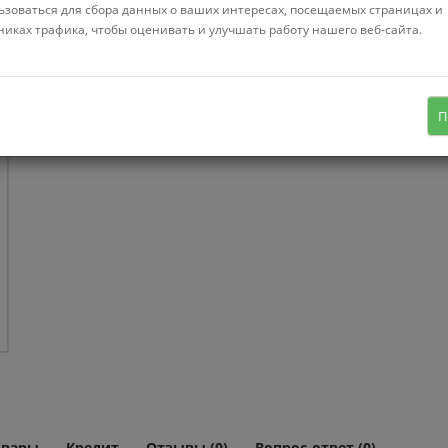
ьзоваться для сбора данных о ваших интересах, посещаемых страницах и
Нет в нал
никах трафика, чтобы оценивать и улучшать работу нашего веб-сайта.
шкаф распашной, для жилой
комнаты/для прихожей/для спальни,
двухдверный, 1 полка, цвет: серый,
П
80.1x50.6x221.6 см
овары
Кредит
Отзывы (0)
Вопрос-ответ (0)