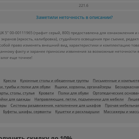
221.6
Заметили неточность в описании?
К 5" 00-00111965 (графит серый, 800) предоставлена для ознакомления и
 экранов (яркость, калибровка), студийного освещения при съемке, реда
собой право изменять внешний вид, характеристики и комплектацию тов
данному факту и заранее приносим извинения за возможные неточности в
алог еще точнее!
Кресла
Кухонные столы и обеденные группы
Письменные и компьют
и, тумбы и полки для обуви
Ящики, корзины, органайзеры
Бескаркасна
арты, столы, стулья
Кровати
Полки для обуви
Ортопедические основа
ойки для одежды
Направляющие, петли, подъемники для мебели
Лицев
уары
Системы раздвижения, наполнение для шкафов
Прочая мебельная
Буфеты, шкафы, серванты
Кушетки и раскладушки
Массажеры и масс
олучить скидку до 10%