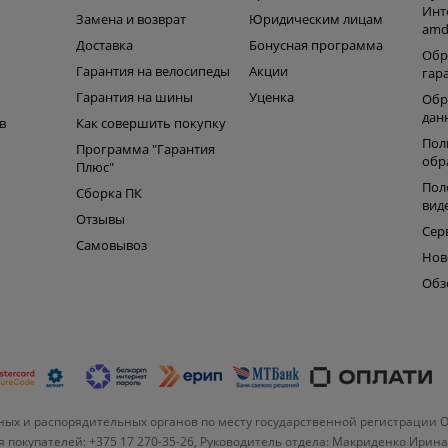
Инт
Замена и возврат
Юридическим лицам
amd
ь
Доставка
Бонусная программа
Обр
Гарантия на велосипеды
Акции
гар
Гарантия на шины
Уценка
Обр
дан
в
Как совершить покупку
Пол
Программа "Гарантия
обр
Плюс"
Пол
Сборка ПК
вид
Отзывы
Сер
Самовывоз
Нов
Обз
ых и распорядительных органов по месту государственной регистрации 
 покупателей: +375 17 270-35-26, Руководитель отдела: Макриденко Ирин