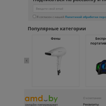
Я согласен с нашей
Политикой обработки пер
Популярные категории
тяжки
Фены
Беспр
портати
О компании
Реквизиты