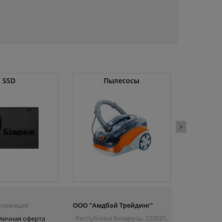
SSD
Пылесосы
Операт
ормация
ООО "Амдбай Трейдинг"
Республика Беларусь, 223021,
личная оферта