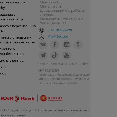
Минская обл.,
ернет-магазина
Минский р-н.,
.by
Щомыслицкий с/с, район аг.
ащение в
Озерцо,
Меньковский тракт, дом 2,
антийный отдел
помещение 533
аботка персональных
+375297429429
ных
@AMDbybot
итика в отношении
аботки файлов cookie
ожение о
еонаблюдении
висные центры
© 2007 - 2026 ООО «Амдбай Трейдинг»
ости
УНП 692162598
оры
Регистрация №692162598, 22.05.2020г.
Минский райисполком. В торговом
реестре с 14 сентября 2020г.
ООО «Амдбай Трейдинг», уполномоченных рассматривать
а Александровна