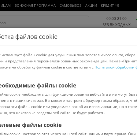
ЛИЦАМ
БОНУСНАЯ ПРОГРАММА
САМОВЫВОЗ
АКЦИИ
КРЕДИТ 4%
09:00-21:00
БЕЗ ВЫХОДНЫХ
отка файлов cookie
 использует файлы cookie для улучшения пользовательского опыта, сбора
Работа и офис
Авто и мото
Детям и мамам
Красота и
спорт
ки и представления персонализированных рекомендаций. Нажав «Принят
гласие на обработку файлов cookie в соответствии с
Политикой обработки 
арнитуры
Ноутбуки
Пылесосы
Роботы-пылесосы
Телевизоры
еобходимые файлы cookie
айлы cookie необходимы для функционирования веб-сайта и не могут быт
00-00111965 (графит серый, 800)
чены в наших системах. Вы можете настроить браузер таким образом, что
ровал эти файлы cookie или уведомлял вас об их использовании, но в тако
жно, что некоторые разделы веб-сайта не будут работать.
елевые файлы cookie
Код: 7720254
(
0
)
айлы cookie настраиваются через наш веб-сайт нашими партнерами. Они 