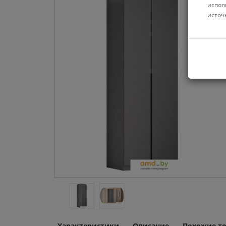
испол
источ
Характеристики
Описание
Похожие т