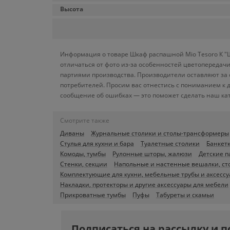
Высота
Информация о товаре Шкаф распашной Mio Tesoro К "Ш
отличаться от фото из-за особенностей цветопередачи
партиями производства. Производители оставляют за 
потребителей. Просим вас отнестись с пониманием к 
сообщение об ошибках — это поможет сделать наш кат
Смотрите также
Диваны
Журнальные столики и столы-трансформеры
Стулья для кухни и бара
Туалетные столики
Банкетк
Комоды, тумбы
Рулонные шторы, жалюзи
Детские п
Стенки, секции
Напольные и настенные вешалки, ст
Комплектующие для кухни, мебельные трубы и аксесс
Накладки, протекторы и другие аксессуары для мебели
Прикроватные тумбы
Пуфы
Табуреты и скамьи
Подписаться на рассылку и п