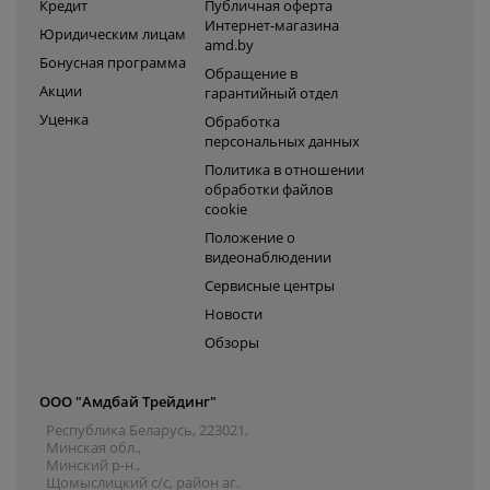
Кредит
Публичная оферта
Интернет-магазина
Юридическим лицам
amd.by
Бонусная программа
Обращение в
Акции
гарантийный отдел
Уценка
Обработка
персональных данных
Политика в отношении
обработки файлов
cookie
Положение о
видеонаблюдении
Сервисные центры
Новости
Обзоры
ООО "Амдбай Трейдинг"
Республика Беларусь, 223021,
Минская обл.,
Минский р-н.,
Щомыслицкий с/с, район аг.