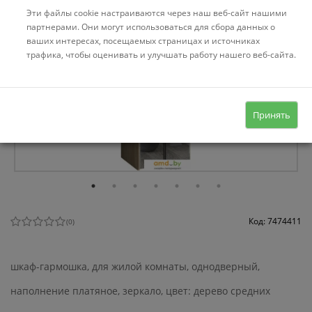
Эти файлы cookie настраиваются через наш веб-сайт нашими
партнерами. Они могут использоваться для сбора данных о
ваших интересах, посещаемых страницах и источниках
трафика, чтобы оценивать и улучшать работу нашего веб-сайта.
Принять
Код: 7474411
(
0
)
шкаф-гармошка, для жилой комнаты, однодверный,
наполнение платяное, зеркало, цвет: дерево средних