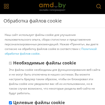
Главная
>
Каталог товаров
>
Шкафы
>
Евва
Обработка файлов cookie
Шкаф-гармошка Евва Лайн ЛН-1D.450.01(2Z)
(гикори кингстон)
Наш сайт использует файлы cookie для улучшения
пользовательского опыта, сбора статистики и представления
персонализированных рекомендаций. Нажав «Принять», вы даете
Другие товары Евва
согласие на обработку файлов cookie в соответствии с
Политикой
обработки файлов cookie
.
Необходимые файлы cookie
Эти файлы cookie необходимы для функционирования веб-сайта
и не могут быть отключены в наших системах. Вы можете
настроить браузер таким образом, чтобы он блокировал эти
файлы cookie или уведомлял вас об их использовании, но в
таком случае возможно, что некоторые разделы веб-сайта не
будут работать.
Целевые файлы cookie