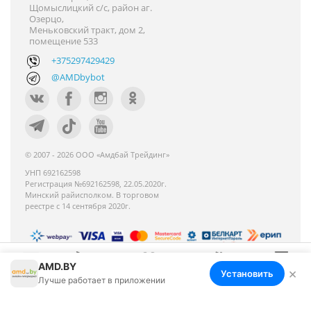
Щомыслицкий с/с, район аг.
Озерцо,
Меньковский тракт, дом 2,
помещение 533
+375297429429
@AMDbybot
© 2007 - 2026 ООО «Амдбай Трейдинг»
УНП 692162598
Регистрация №692162598, 22.05.2020г.
Минский райисполком. В торговом
реестре с 14 сентября 2020г.
AMD.BY
Номер телефона работников местных
×
Установить
Меню
Корзина
Избранное
Сравнение
Войти
Лучше работает в приложении
исполнительных и распорядительных органов по
месту государственной регистрации ООО «Амдбай