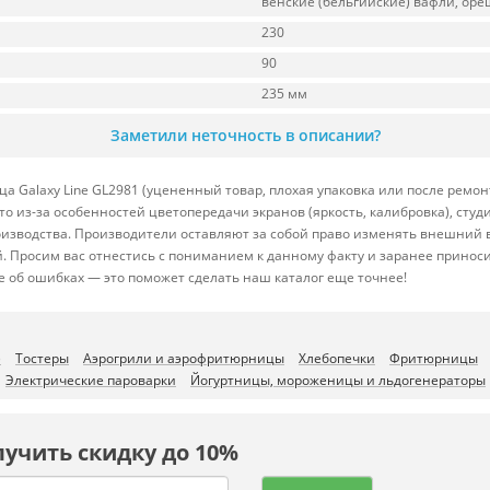
венские (бельгийские) вафли, ореш
230
90
235 мм
Заметили неточность в описании?
Galaxy Line GL2981 (уцененный товар, плохая упаковка или после ремон
то из-за особенностей цветопередачи экранов (яркость, калибровка), сту
изводства. Производители оставляют за собой право изменять внешний в
. Просим вас отнестись с пониманием к данному факту и заранее прино
 об ошибках — это поможет сделать наш каталог еще точнее!
)
Тостеры
Аэрогрили и аэрофритюрницы
Хлебопечки
Фритюрницы
Электрические пароварки
Йогуртницы, мороженицы и льдогенераторы
лучить скидку до 10%