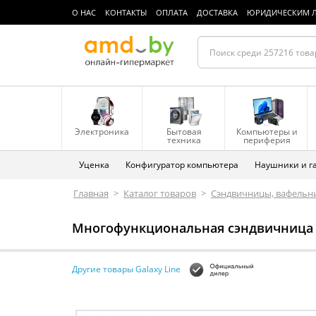
О НАС
КОНТАКТЫ
ОПЛАТА
ДОСТАВКА
ЮРИДИЧЕСКИМ 
Электроника
Бытовая
Компьютеры и
техника
периферия
Уценка
Конфигуратор компьютера
Наушники и г
Главная
>
Каталог товаров
>
Сэндвичницы, вафельн
Многофункциональная сэндвичница Ga
Другие товары Galaxy Line