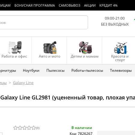
ЛИЦАМ
БОНУСНАЯ ПРОГРАММА
САМОВЫВОЗ
АКЦИИ
КРЕДИТ 4%
09:00-21:00
БЕЗ ВЫХОДНЫХ
Работа и офис
Авто и мото
Детям и мамам
Красота и
спорт
арнитуры
Ноутбуки
Пылесосы
Роботы-пылесосы
Телевизоры
ицы
>
Galaxy Line
laxy Line GL2981 (уцененный товар, плохая упа
В наличии
(
0
)
Код: 7826267