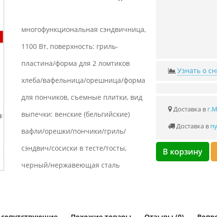
многофункциональная сэндвичница,
1100 Вт, поверхность: гриль-
пластина/форма для 2 ломтиков
Узнать о с
хлеба/вафельница/орешница/форма
для пончиков, съемные плитки, вид
Доставка в
г.
выпечки: венские (бельгийские)
Доставка в
пу
вафли/орешки/пончики/гриль/
сэндвич/сосиски в тесте/тосты,
В корзину
черный/нержавеющая сталь
и сопутствующие
Похожие товары
Отзывы (0)
Вопро