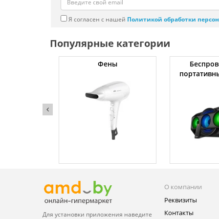
Я согласен с нашей
Политикой обработки персо
Популярные категории
жки
Фены
Беспров
портативн
О компании
Реквизиты
Контакты
Для установки приложения
наведите