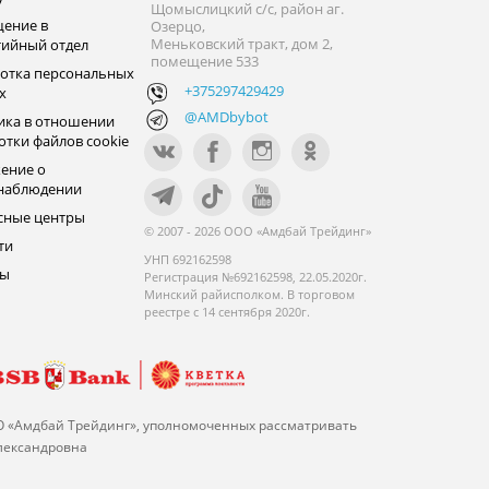
Щомыслицкий с/с, район аг.
ение в
Озерцо,
Меньковский тракт, дом 2,
тийный отдел
помещение 533
отка персональных
+375297429429
х
@AMDbybot
ика в отношении
отки файлов cookie
ение о
наблюдении
сные центры
© 2007 - 2026 ООО «Амдбай Трейдинг»
ти
УНП 692162598
ры
Регистрация №692162598, 22.05.2020г.
Минский райисполком. В торговом
реестре с 14 сентября 2020г.
О «Амдбай Трейдинг», уполномоченных рассматривать
Александровна