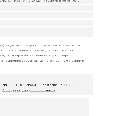
ки, пончики, гриль, сэндвич, сосиски в тесте, тосты
та) предоставлена для ознакомления и не является
дийного освещения при съемке, редактирования
ид, характеристики и комплектацию товара,
сим извинения за возможные неточности в описании и
Блинницы
Яйцеварки
Электрошашлычницы
Аксессуары для кухонной техники