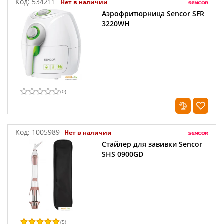
Код:
534211
Нет в наличии
Аэрофритюрница Sencor SFR
3220WH
(
0
)
Код:
1005989
Нет в наличии
Стайлер для завивки Sencor
SHS 0900GD
(
5
)