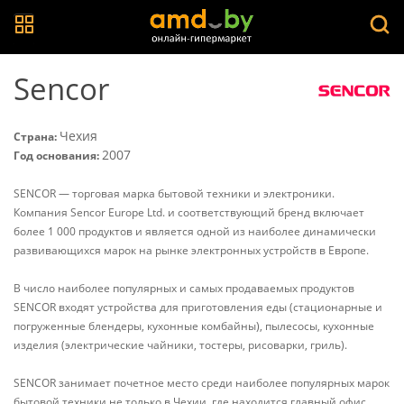
Sencor
Чехия
Страна:
2007
Год основания:
SENCOR — торговая марка бытовой техники и электроники.
Компания Sencor Europe Ltd. и соответствующий бренд включает
более 1 000 продуктов и является одной из наиболее динамически
развивающихся марок на рынке электронных устройств в Европе.
В число наиболее популярных и самых продаваемых продуктов
SENCOR входят устройства для приготовления еды (стационарные и
погруженные блендеры, кухонные комбайны), пылесосы, кухонные
изделия (электрические чайники, тостеры, рисоварки, гриль).
SENCOR занимает почетное место среди наиболее популярных марок
бытовой техники не только в Чехии, где находится главный офис