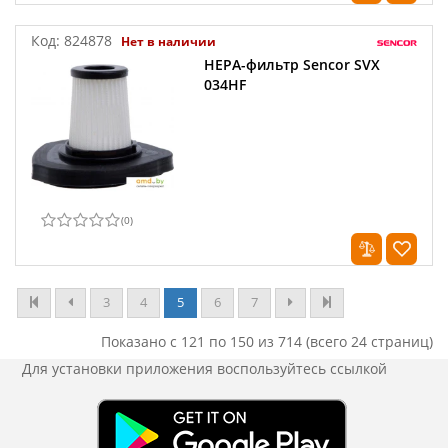
Код:
824878
Нет в наличии
HEPA-фильтр Sencor SVX
034HF
(
0
)
3
4
5
6
7
Показано с 121 по 150 из 714 (всего 24 страниц)
Для установки приложения
воспользуйтесь ссылкой