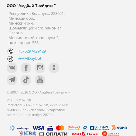
ООО "Амдбай Трейдинг"
Республика Беларусь, 223021,
Минская обл.,
Минский р-н.,
Щомыслицкий с/с, район аг.
Озерцо,
Меньковский тракт, дом 2,
помещение 533
+375297429429
@AMDbybot
© 2007 - 2026 ООО «Амдбай Трейдинг»
УНП 692162598
Регистрация №692162598, 22.05.2020г.
Минский райисполком. В торговом
реестре с 14 сентября 2020г.