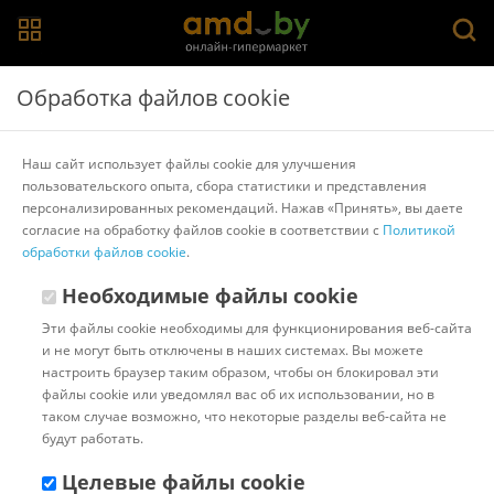
Главная
>
Каталог товаров
>
Щетки, расчески, брашинги и
Обработка файлов cookie
бигуди
>
Janeke
Щетка Janeke Superbrush 94SP226RSA (нюд/белый)
Наш сайт использует файлы cookie для улучшения
пользовательского опыта, сбора статистики и представления
персонализированных рекомендаций. Нажав «Принять», вы даете
Другие товары Janeke
согласие на обработку файлов cookie в соответствии с
Политикой
обработки файлов cookie
.
Необходимые файлы cookie
Эти файлы cookie необходимы для функционирования веб-сайта
и не могут быть отключены в наших системах. Вы можете
настроить браузер таким образом, чтобы он блокировал эти
файлы cookie или уведомлял вас об их использовании, но в
таком случае возможно, что некоторые разделы веб-сайта не
будут работать.
Целевые файлы cookie