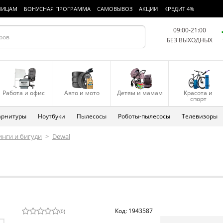
ЛИЦАМ
БОНУСНАЯ ПРОГРАММА
САМОВЫВОЗ
АКЦИИ
КРЕДИТ 4%
09:00-21:00
БЕЗ ВЫХОДНЫХ
Работа и офис
Авто и мото
Детям и мамам
Красота и
спорт
арнитуры
Ноутбуки
Пылесосы
Роботы-пылесосы
Телевизоры
инги и бигуди
>
Dewal
Код: 1943587
(
0
)