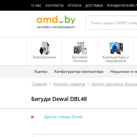
О НАС
КОНТАКТЫ
ОПЛАТА
ДОСТАВКА
ЮРИДИЧЕСКИМ 
Электроника
Бытовая
Компьютеры и
техника
периферия
Уценка
Конфигуратор компьютера
Наушники и г
Главная
>
Каталог товаров
>
Щетки, расчески, браш
Бигуди Dewal DBL48
Другие товары Dewal