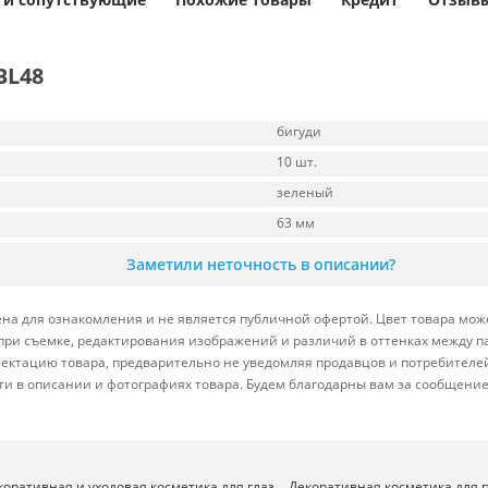
BL48
бигуди
10 шт.
зеленый
63 мм
Заметили неточность в описании?
на для ознакомления и не является публичной офертой. Цвет товара може
я при съемке, редактирования изображений и различий в оттенках между 
ектацию товара, предварительно не уведомляя продавцов и потребителей
и в описании и фотографиях товара. Будем благодарны вам за сообщение
коративная и уходовая косметика для глаз
Декоративная косметика для г