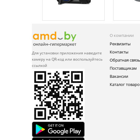
О компании
Реквизиты
Контакты
Для установки приложения
наведите
камеру на QR‑код или
воспользуйтесь
Обратная связ
ссылкой
Поставщикам
Вакансии
Каталог товаро