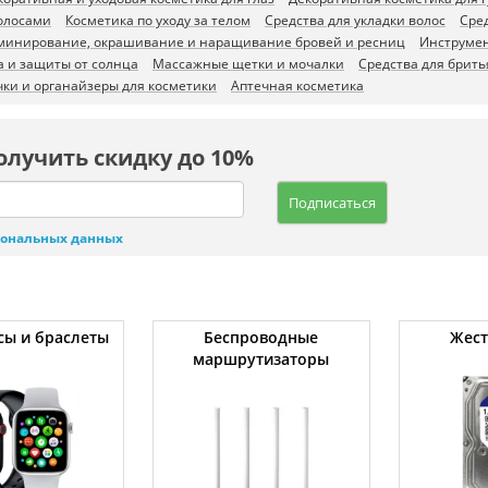
волосами
Косметика по уходу за телом
Средства для укладки волос
Сре
минирование, окрашивание и наращивание бровей и ресниц
Инструмен
а и защиты от солнца
Массажные щетки и мочалки
Средства для брить
ки и органайзеры для косметики
Аптечная косметика
олучить скидку до 10%
Подписаться
сональных данных
сы и браслеты
Беспроводные
Жест
маршрутизаторы