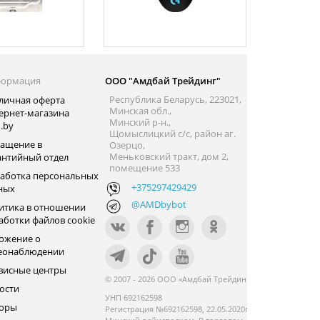
ормация
ООО "Амдбай Трейдинг"
Республика Беларусь, 223021,
личная оферта
Минская обл.,
ернет-магазина
Минский р-н.,
.by
Щомыслицкий с/с, район аг.
ащение в
Озерцо,
Меньковский тракт, дом 2,
антийный отдел
помещение 533
аботка персональных
+375297429429
ных
@AMDbybot
итика в отношении
аботки файлов cookie
ожение о
еонаблюдении
висные центры
© 2007 - 2026 ООО «Амдбай Трейдинг»
ости
УНП 692162598
оры
Регистрация №692162598, 22.05.2020г.