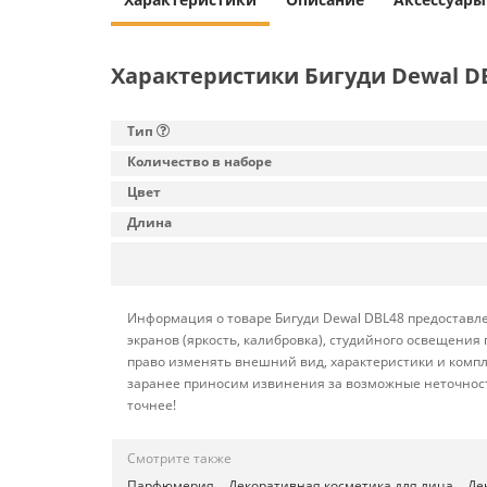
Характеристики Бигуди Dewal D
Тип
Количество в наборе
Цвет
Длина
Информация о товаре Бигуди Dewal DBL48 предоставле
экранов (яркость, калибровка), студийного освещени
право изменять внешний вид, характеристики и компл
заранее приносим извинения за возможные неточност
точнее!
Смотрите также
Парфюмерия
Декоративная косметика для лица
Де