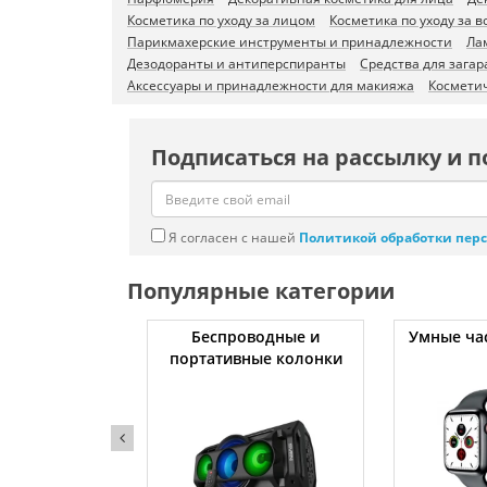
Косметика по уходу за лицом
Косметика по уходу за 
Парикмахерские инструменты и принадлежности
Ла
Дезодоранты и антиперспиранты
Средства для загар
Аксессуары и принадлежности для макияжа
Косметич
Подписаться на рассылку и п
Я согласен с нашей
Политикой обработки пер
Популярные категории
ессоры
Беспроводные и
Умные ча
портативные колонки