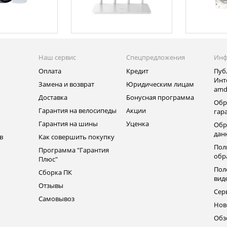
Наш сервис
Спецпредложения
Инф
Оплата
Кредит
Пуб
Инт
Замена и возврат
Юридическим лицам
amd
ь
Доставка
Бонусная программа
Обр
Гарантия на велосипеды
Акции
гар
Гарантия на шины
Уценка
Обр
дан
в
Как совершить покупку
Пол
Программа "Гарантия
обр
Плюс"
Пол
Сборка ПК
вид
Отзывы
Сер
Самовывоз
Нов
Обз