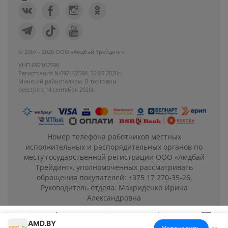
© 2007 - 2026 ООО «Амдбай Трейдинг»
УНП 692162598
Регистрация №692162598, 22.05.2020г.
Минский райисполком. В торговом
реестре с 14 сентября 2020г.
Номер телефона работников местных
исполнительных и распорядительных органов по
месту государственной регистрации ООО «Амдбай
Трейдинг», уполномоченных рассматривать
обращения покупателей: +375 17 270-35-26,
Руководитель отдела: Макриденко Ирина
Александровна
AMD.BY