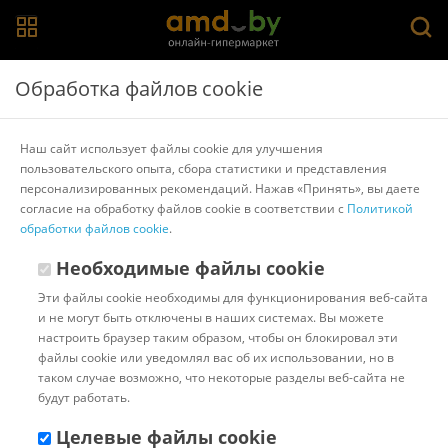
Главная
>
Каталог товаров
>
Щетки, расчески, брашинги и
Обработка файлов cookie
бигуди
>
Dewal
Щетка Dewal Бархат DBBA1
Наш сайт использует файлы cookie для улучшения
пользовательского опыта, сбора статистики и представления
персонализированных рекомендаций. Нажав «Принять», вы даете
Другие товары Dewal
согласие на обработку файлов cookie в соответствии с
Политикой
обработки файлов cookie
.
Необходимые файлы cookie
Эти файлы cookie необходимы для функционирования веб-сайта
и не могут быть отключены в наших системах. Вы можете
настроить браузер таким образом, чтобы он блокировал эти
файлы cookie или уведомлял вас об их использовании, но в
таком случае возможно, что некоторые разделы веб-сайта не
будут работать.
Целевые файлы cookie