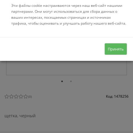
Эти файлы cookie настраиваются через наш веб-сайт нашими
партнерами. Они могут использоваться для сбора данных о
ваших интересах, посещаемых страницах и источниках
трафика, чтобы оценивать и улучшать работу нашего веб-сайта.
Принять
Код: 1478256
(
0
)
щетка, черный