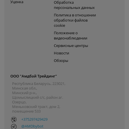
Уценка
Обработка
персональных данных
Политика в отношении
обработки файлов
cookie
Положение о
видеонаблюдении
Сервисные центры
Новости
Обзоры
ООО "Амдбай Трейдинг"
Республика Беларусь, 223021,
Минская обл.,
Минский р-н.,
Щомыслицкий с/с, район аг.
Озерцо,
Меньковский тракт, дом 2,
помещение 533
+375297429429
@AMDbybot