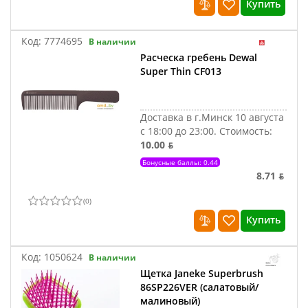
Купить
Код:
7774695
В наличии
Расческа гребень Dewal
Super Thin CF013
Доставка в г.Минск 10 августа
с 18:00 до 23:00.
Стоимость:
10.00 ƃ
Бонусные баллы: 0.44
8.71 ƃ
(
0
)
Купить
Код:
1050624
В наличии
Щетка Janeke Superbrush
86SP226VER (салатовый/
малиновый)