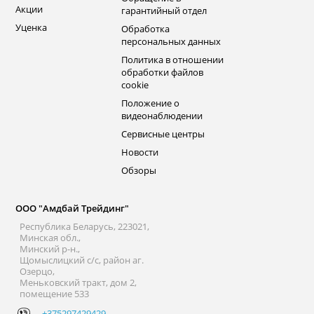
Акции
гарантийный отдел
Уценка
Обработка
персональных данных
Политика в отношении
обработки файлов
cookie
Положение о
видеонаблюдении
Сервисные центры
Новости
Обзоры
ООО "Амдбай Трейдинг"
Республика Беларусь, 223021,
Минская обл.,
Минский р-н.,
Щомыслицкий с/с, район аг.
Озерцо,
Меньковский тракт, дом 2,
помещение 533
+375297429429