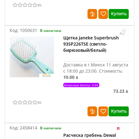
(
0
)
Купить
Код:
1050631
В наличии
Щетка Janeke Superbrush
93SP226TSE (светло-
бирюзовый/белый)
Доставка в г.Минск 11 августа
с 18:00 до 23:00.
Стоимость:
10.00 ƃ
Бонусные баллы: 3.66
73.23 ƃ
(
0
)
Купить
Код:
2458414
В наличии
Расческа гребень Dewal