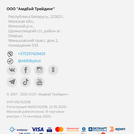
ООО "Амдбай Трейдинг"
Республика Беларусь, 223021,
Минская обл.,
Минский р-н.,
Щомыслицкий с/с, район аг.
Озерцо,
Меньковский тракт, дом 2,
помещение 533
+375297429429
@AMDbybot
© 2007 - 2026 ООО «Амдбай Трейдинг»
УНП 692162598
Регистрация №692162598, 22.05.2020г.
Минский райисполком. В торговом
реестре с 14 сентября 2020г.