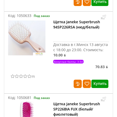
Купить
Код:
1050633
Под заказ
Щетка Janeke Superbrush
94SP226RSA (нюд/белый)
Доставка в г.Минск 13 августа
с 18:00 до 23:00.
Стоимость:
10.00 ƃ
Бонусные баллы: 3.54
70.83 ƃ
(
0
)
Купить
Код:
1050681
Под заказ
Щетка Janeke Superbrush
SP226BIA FUX (белый/
фиолетовый)