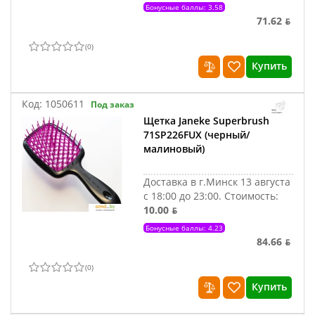
Бонусные баллы: 3.58
71.62 ƃ
(
0
)
Купить
Код:
1050611
Под заказ
Щетка Janeke Superbrush
71SP226FUX (черный/
малиновый)
Доставка в г.Минск 13 августа
с 18:00 до 23:00.
Стоимость:
10.00 ƃ
Бонусные баллы: 4.23
84.66 ƃ
(
0
)
Купить