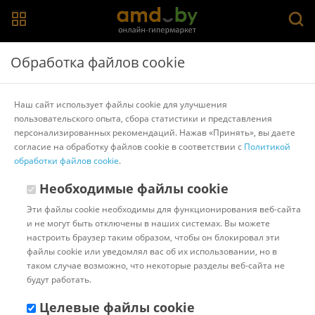
Главная
>
Каталог товаров
>
Напольные весы
>
Normann
Обработка файлов cookie
Напольные весы Normann ASB-475
Наш сайт использует файлы cookie для улучшения
пользовательского опыта, сбора статистики и представления
Другие товары Normann
персонализированных рекомендаций. Нажав «Принять», вы даете
согласие на обработку файлов cookie в соответствии с
Политикой
обработки файлов cookie
.
Необходимые файлы cookie
Эти файлы cookie необходимы для функционирования веб-сайта
и не могут быть отключены в наших системах. Вы можете
настроить браузер таким образом, чтобы он блокировал эти
файлы cookie или уведомлял вас об их использовании, но в
таком случае возможно, что некоторые разделы веб-сайта не
будут работать.
Целевые файлы cookie