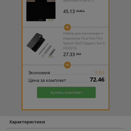
Normann ASB-475
45.13
46.80 ƃ
+
Набор для маникюра и
педикюра Huo Hou Fire
Splash Nail Clippers Set 4
HU0210
27.33
29.5
=
3.84
Экономия
72.46
Цена за комплект
Купить комплект
Характеристики