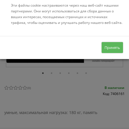
Эти файлы cookie настраиваются через наш веб-сайт нашими
партнерами. Они могут использоваться для сбора данных о
ваших интересах, посещаемых страницах и источниках
трафика, чтобы оценивать и улучшать работу нашего веб-сайта.
Принять
В наличии
(
0
)
Код: 7406161
умные, максимальная нагрузка: 180 кг, память