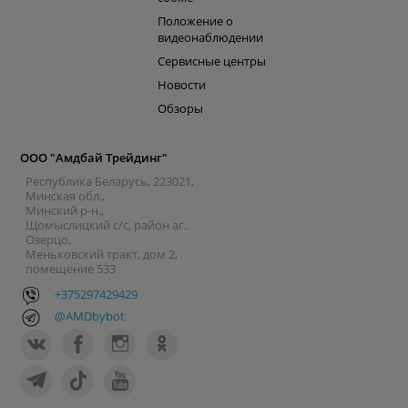
Положение о
видеонаблюдении
Сервисные центры
Новости
Обзоры
ООО "Амдбай Трейдинг"
Республика Беларусь, 223021,
Минская обл.,
Минский р-н.,
Щомыслицкий с/с, район аг.
Озерцо,
Меньковский тракт, дом 2,
помещение 533
+375297429429
@AMDbybot