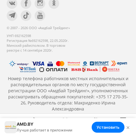
© 2007 - 2026 ООО «Амдбай Трейдинг»
УНП 692162598
Регистрация №692162598, 22.05.2020г.
Минский райисполком. В торговом
реестре с 14 сентября 2020г.
Номер телефона работников местных исполнительных и
распорядительных органов по месту государственной
регистрации ООО «Амдбай Трейдинг», уполномоченных
рассматривать обращения покупателей: +375 17 270-35-
26, Руководитель отдела: Макриденко Ирина
Александровна
AMD.BY
×
Установить
Меню
Корзина
Избранное
Сравнение
Войти
Лучше работает в приложении