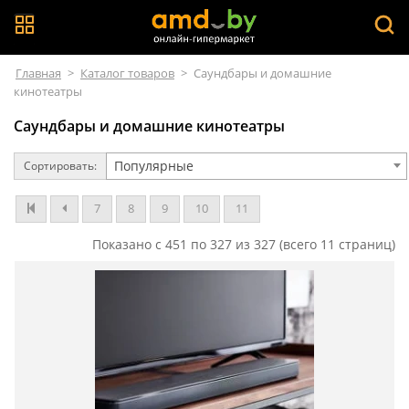
Главная
>
Каталог товаров
>
Саундбары и домашние
кинотеатры
Саундбары и домашние кинотеатры
Популярные
Сортировать:
7
8
9
10
11
Показано с 451 по 327 из 327 (всего 11 страниц)