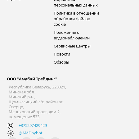
персональных данных
Политика в отношении
обработки файлов
cookie
Положение о
видеонаблюдении
Сервисные центры
Новости
Обзоры
ООО "Амдбай Трейдинг"
Республика Беларусь, 223021,
Минская обл.,
Минский р-н.,
Щомыслицкий с/с, район аг.
Озерцо,
Меньковский тракт, дом 2,
помещение 533
+375297429429
@AMDbybot