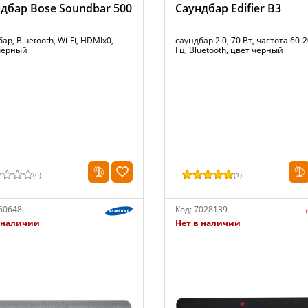
дбар Bose Soundbar 500
Саундбар Edifier B3
ар, Bluetooth, Wi-Fi, HDMIx0,
саундбар 2.0, 70 Вт, частота 60-
черный
Гц, Bluetooth, цвет черный
(
0
)
(
1
)
60648
Код:
7028139
 наличии
Нет в наличии