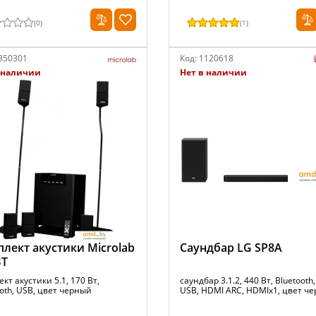
(
0
)
(
1
)
350301
Код:
1120618
 наличии
Нет в наличии
лект акустики Microlab
Саундбар LG SP8A
BT
кт акустики 5.1, 170 Вт,
саундбар 3.1.2, 440 Вт, Bluetooth, 
oth, USB, цвет черный
USB, HDMI ARC, HDMIx1, цвет ч