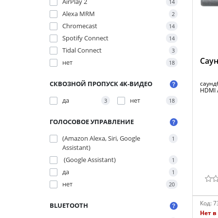
AirPlay 2
14
Alexa MRM
2
Chromecast
14
Spotify Connect
14
Tidal Connect
3
Саун
нет
18
СКВОЗНОЙ ПРОПУСК 4K-ВИДЕО
саундб
HDMI 
да
нет
3
18
ГОЛОСОВОЕ УПРАВЛЕНИЕ
(Amazon Alexa, Siri, Google
1
Assistant)
(Google Assistant)
1
да
1
нет
20
Код:
7
BLUETOOTH
Нет в