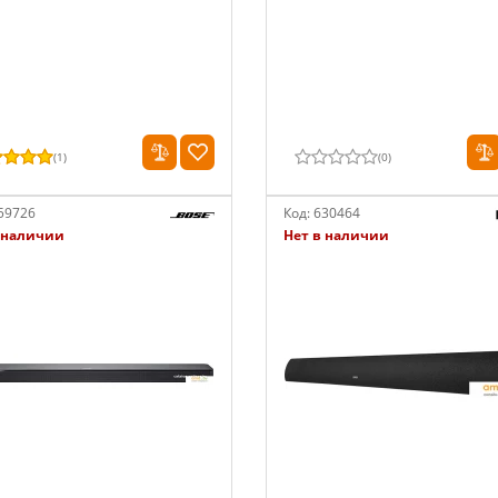
(
1
)
(
0
)
59726
Код:
630464
 наличии
Нет в наличии