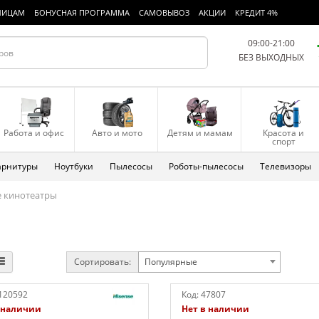
ЛИЦАМ
БОНУСНАЯ ПРОГРАММА
САМОВЫВОЗ
АКЦИИ
КРЕДИТ 4%
09:00-21:00
БЕЗ ВЫХОДНЫХ
Работа и офис
Авто и мото
Детям и мамам
Красота и
спорт
арнитуры
Ноутбуки
Пылесосы
Роботы-пылесосы
Телевизоры
 кинотеатры
Сортировать:
Популярные
120592
Код:
47807
 наличии
Нет в наличии