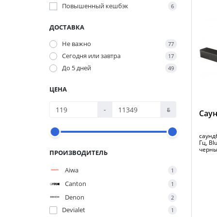
Повышенный кешбэк
6
ДОСТАВКА
Не важно
77
Сегодня или завтра
17
До 5 дней
49
ЦЕНА
-
ƃ
Саун
саундб
Гц, Bl
черн
ПРОИЗВОДИТЕЛЬ
Aiwa
1
Canton
1
Denon
2
Devialet
1