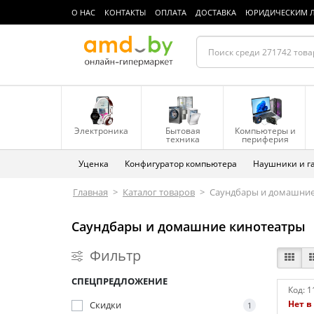
О НАС
КОНТАКТЫ
ОПЛАТА
ДОСТАВКА
ЮРИДИЧЕСКИМ 
Электроника
Бытовая
Компьютеры и
техника
периферия
Уценка
Конфигуратор компьютера
Наушники и г
Главная
>
Каталог товаров
>
Саундбары и домашние
Саундбары и домашние кинотеатры
Фильтр
СПЕЦПРЕДЛОЖЕНИЕ
Код:
1
Нет в
Скидки
1