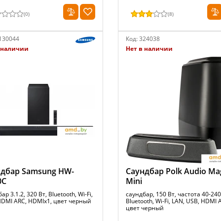
(
0
)
(
8
)
130044
Код:
324038
 наличии
Нет в наличии
дбар Samsung HW-
Саундбар Polk Audio Ma
0C
Mini
ар 3.1.2, 320 Вт, Bluetooth, Wi-Fi,
саундбар, 150 Вт, частота 40-240
HDMI ARC, HDMIx1, цвет черный
Bluetooth, Wi-Fi, LAN, USB, HDMI 
цвет черный