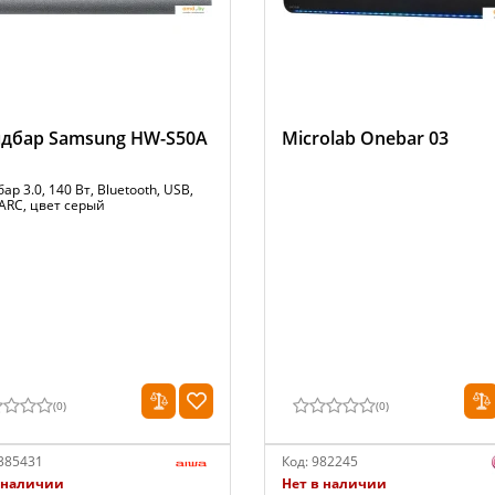
дбар Samsung HW-S50A
Microlab Onebar 03
ар 3.0, 140 Вт, Bluetooth, USB,
ARC, цвет серый
(
0
)
(
0
)
385431
Код:
982245
 наличии
Нет в наличии