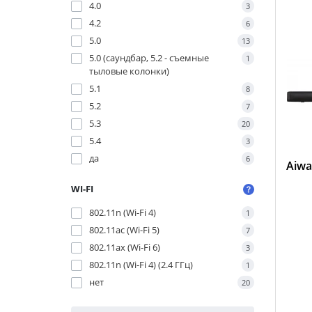
4.0
3
4.2
6
5.0
13
5.0 (саундбар, 5.2 - съемные
1
тыловые колонки)
5.1
8
5.2
7
5.3
20
5.4
3
да
6
Aiwa
WI-FI
802.11n (Wi-Fi 4)
1
802.11ac (Wi-Fi 5)
7
802.11ax (Wi-Fi 6)
3
802.11n (Wi-Fi 4) (2.4 ГГц)
1
нет
20