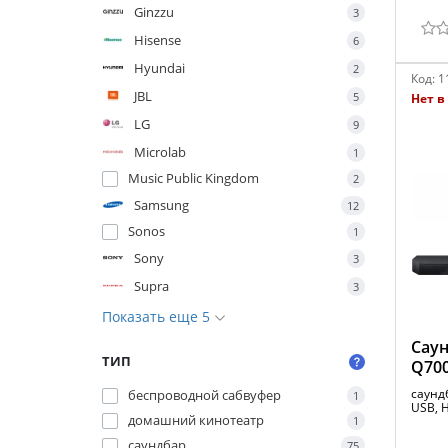
Ginzzu
3
Hisense
6
Hyundai
2
Код:
1
JBL
5
Нет в
LG
9
Microlab
1
Music Public Kingdom
2
Samsung
12
Sonos
1
Sony
3
Supra
3
Показать еще 5
Саун
ТИП
Q70
саундб
беспроводной сабвуфер
1
USB, 
домашний кинотеатр
1
саундбар
75