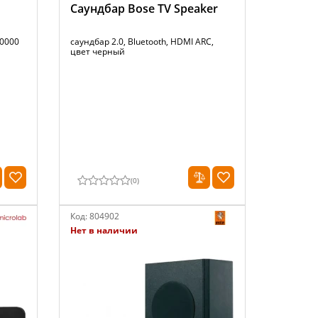
Саундбар Bose TV Speaker
20000
саундбар 2.0, Bluetooth, HDMI ARC,
цвет черный
(
0
)
Код:
804902
Нет в наличии