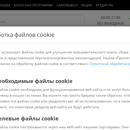
ЛИЦАМ
БОНУСНАЯ ПРОГРАММА
САМОВЫВОЗ
АКЦИИ
КРЕДИТ 4%
09:00-21:00
БЕЗ ВЫХОДНЫХ
отка файлов cookie
 использует файлы cookie для улучшения пользовательского опыта, сбора
Работа и офис
Авто и мото
Детям и мамам
Красота и
спорт
ки и представления персонализированных рекомендаций. Нажав «Принят
гласие на обработку файлов cookie в соответствии с
Политикой обработки 
арнитуры
Ноутбуки
Пылесосы
Роботы-пылесосы
Телевизоры
еобходимые файлы cookie
айлы cookie необходимы для функционирования веб-сайта и не могут быт
чены в наших системах. Вы можете настроить браузер таким образом, что
ровал эти файлы cookie или уведомлял вас об их использовании, но в тако
Сортировать:
Популярные
жно, что некоторые разделы веб-сайта не будут работать.
елевые файлы cookie
238550
В наличии
Код:
1238553
В наличии
айлы cookie настраиваются через наш веб-сайт нашими партнерами. Они 