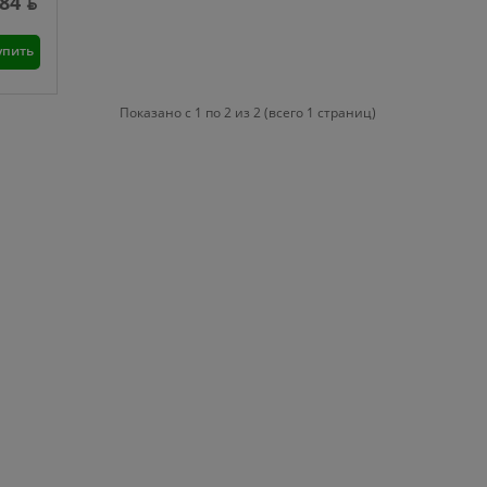
.84 ƃ
упить
Показано с 1 по 2 из 2 (всего 1 страниц)