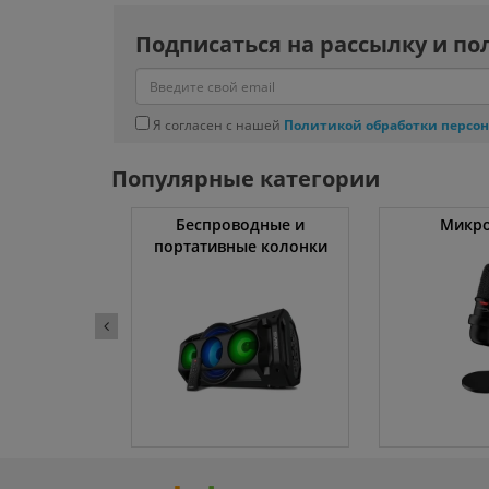
Подписаться на рассылку и по
Я согласен с нашей
Политикой обработки персо
Популярные категории
и, люстры,
Беспроводные и
Микр
споты
портативные колонки