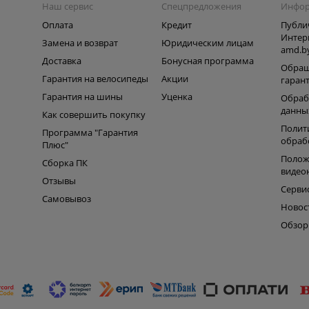
Наш сервис
Спецпредложения
Инфо
Оплата
Кредит
Публи
Интер
Замена и возврат
Юридическим лицам
amd.b
Доставка
Бонусная программа
Обращ
Гарантия на велосипеды
Акции
гаран
Гарантия на шины
Уценка
Обраб
данны
Как совершить покупку
Полит
Программа "Гарантия
обраб
Плюс"
Полож
Сборка ПК
видео
Отзывы
Серви
Самовывоз
Новос
Обзо