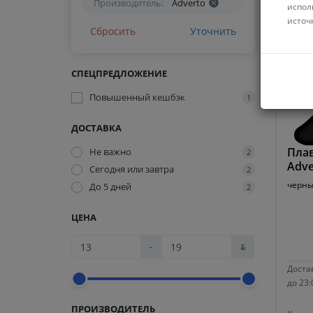
Производитель:
Adverto
испол
источ
Сбросить
Уточнить
СПЕЦПРЕДЛОЖЕНИЕ
Повышенный кешбэк
1
ДОСТАВКА
Плав
Не важно
2
Adve
Сегодня или завтра
2
черн
До 5 дней
2
ЦЕНА
-
ƃ
Достав
до 23:
ПРОИЗВОДИТЕЛЬ