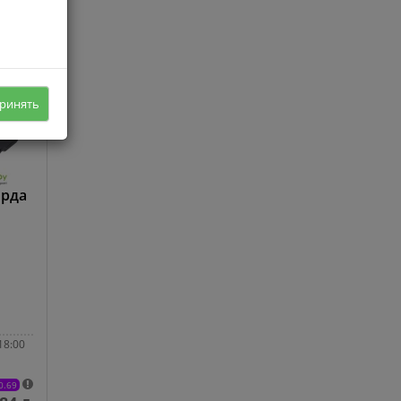
ринять
орда
18:00
0.69