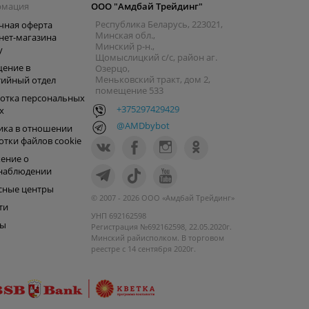
рмация
ООО "Амдбай Трейдинг"
Республика Беларусь, 223021,
чная оферта
Минская обл.,
нет-магазина
Минский р-н.,
y
Щомыслицкий с/с, район аг.
ение в
Озерцо,
Меньковский тракт, дом 2,
тийный отдел
помещение 533
отка персональных
+375297429429
х
@AMDbybot
ика в отношении
отки файлов cookie
ение о
наблюдении
сные центры
© 2007 - 2026 ООО «Амдбай Трейдинг»
ти
УНП 692162598
ры
Регистрация №692162598, 22.05.2020г.
Минский райисполком. В торговом
реестре с 14 сентября 2020г.