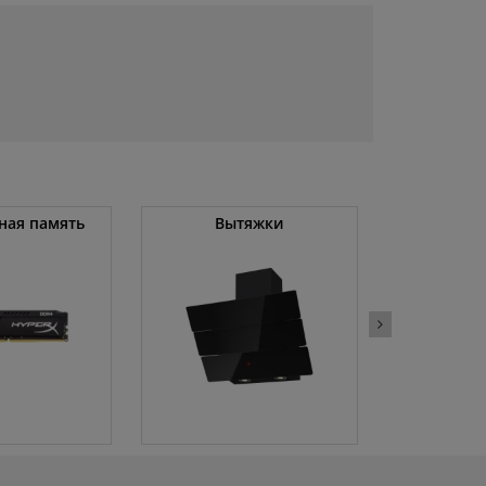
ная память
Вытяжки
Ноу