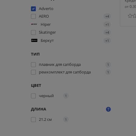
Креди
от 0.3
Adverto
AERO
+4
Hiper
+1
Skatinger
+4
Беркут
+1
ТИП
плавник для сапборда
1
ремкомплект для сапборда
1
ЦВЕТ
черный
1
ДЛИНА
21.2 см
1