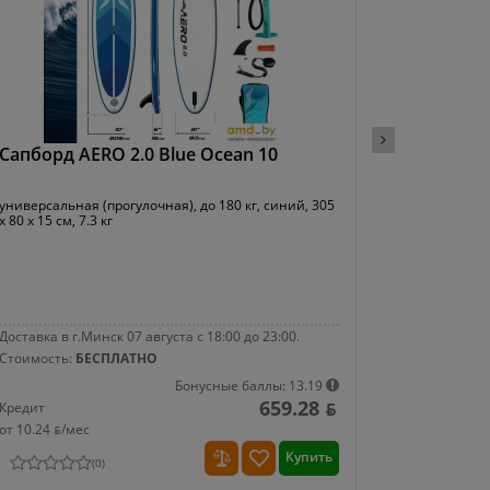
Сапборд AERO 2.0 Blue Ocean 10
Сапборд 
универсальная (прогулочная), до 180 кг, синий, 305
универсальн
x 80 x 15 см, 7.3 кг
x 80 x 15 см,
Доставка в г.Минск 07 августа с 18:00 до 23:00.
Доставка в г
Стоимость:
БЕСПЛАТНО
Стоимость:
Бонусные баллы: 13.19
659.28 ƃ
Кредит
Кредит
от 10.24 ƃ/мec
от 10.86 ƃ/
Купить
(
0
)