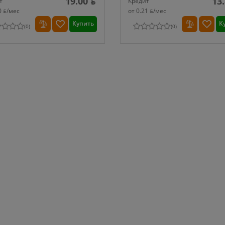
19.00 ƃ
13
т
Кредит
0 ƃ/мec
от 0.21 ƃ/мec
Купить
К
(
0
)
(
0
)