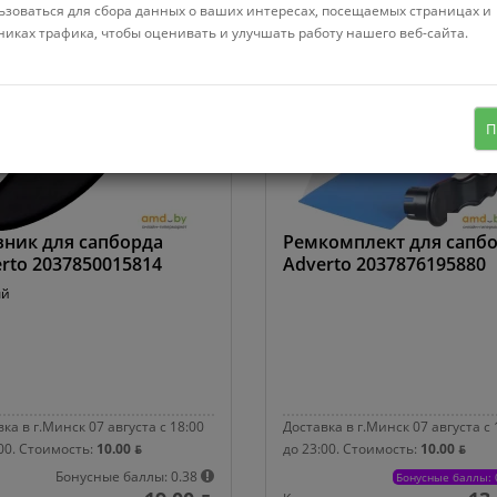
ьзоваться для сбора данных о ваших интересах, посещаемых страницах и
никах трафика, чтобы оценивать и улучшать работу нашего веб-сайта.
П
ник для сапборда
Ремкомплект для сапб
rto 2037850015814
Adverto 2037876195880
ый
ка в г.Минск 07 августа с 18:00
Доставка в г.Минск 07 августа с 
00.
Стоимость:
10.00 ƃ
до 23:00.
Стоимость:
10.00 ƃ
Бонусные баллы: 0.38
Бонусные баллы: 