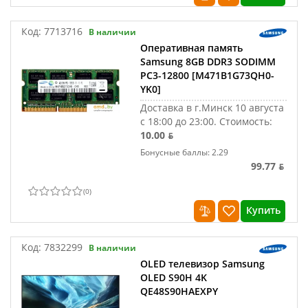
Код:
7713716
В наличии
Оперативная память
Samsung 8GB DDR3 SODIMM
PC3-12800 [M471B1G73QH0-
YK0]
Доставка в г.Минск 10 августа
с 18:00 до 23:00.
Стоимость:
10.00 ƃ
Бонусные баллы: 2.29
99.77 ƃ
(
0
)
Купить
Код:
7832299
В наличии
OLED телевизор Samsung
OLED S90H 4K
QE48S90HAEXPY