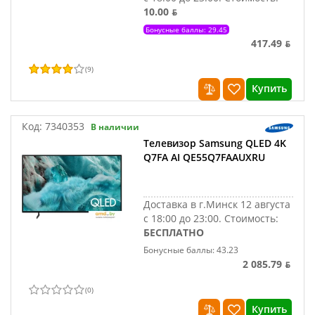
10.00 ƃ
Бонусные баллы: 29.45
417.49 ƃ
(
9
)
Купить
Код:
7340353
В наличии
Телевизор Samsung QLED 4K
Q7FA AI QE55Q7FAAUXRU
Доставка в г.Минск 12 августа
с 18:00 до 23:00.
Стоимость:
БЕСПЛАТНО
Бонусные баллы: 43.23
2 085.79 ƃ
(
0
)
Купить