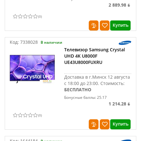
2 889.98 ƃ
(
0
)
Купить
Код:
7338028
В наличии
Телевизор Samsung Crystal
UHD 4K U8000F
UE43U8000FUXRU
Доставка в г.Минск 12 августа
с 18:00 до 23:00.
Стоимость:
БЕСПЛАТНО
Бонусные баллы: 25.17
1 214.28 ƃ
(
0
)
Купить
Код:
1644184