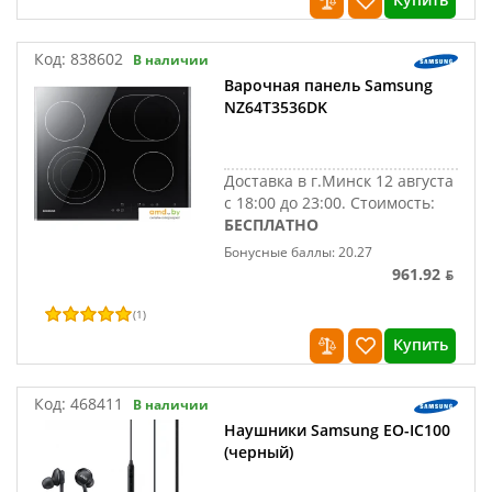
Код:
838602
В наличии
Варочная панель Samsung
NZ64T3536DK
Доставка в г.Минск 12 августа
с 18:00 до 23:00.
Стоимость:
БЕСПЛАТНО
Бонусные баллы: 20.27
961.92 ƃ
(
1
)
Купить
Код:
468411
В наличии
Наушники Samsung EO-IC100
(черный)