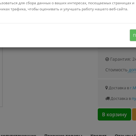
Можно купить
ьзоваться для сбора данных о ваших интересах, посещаемых страницах и
Стоимость от 1.
никах трафика, чтобы оценивать и улучшать работу нашего веб-сайта.
пластик, общая длина 176.5 см
П
Узнать о с
Гарантия: 2
Стоимость
доп
Доставка в
г.
Доставка в
пу
В корзину
и сопутствующие
Похожие товары
Кредит
Отзывы (