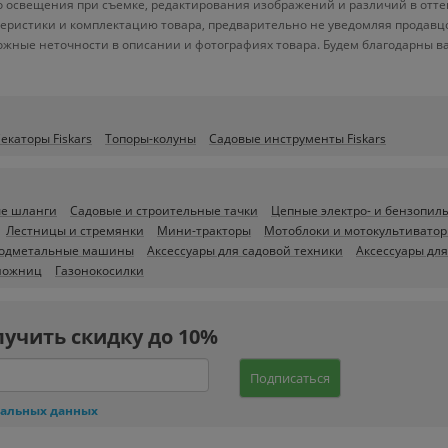
ого освещения при съемке, редактирования изображений и различий в отт
теристики и комплектацию товара, предварительно не уведомляя продавц
ожные неточности в описании и фотографиях товара. Будем благодарны в
екаторы Fiskars
Топоры-колуны
Садовые инструменты Fiskars
е шланги
Садовые и строительные тачки
Цепные электро- и бензопил
Лестницы и стремянки
Мини-тракторы
Мотоблоки и мотокультивато
подметальные машины
Аксессуары для садовой техники
Аксессуары для
 ножниц
Газонокосилки
лучить скидку до 10%
Подписаться
нальных данных