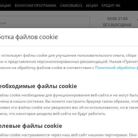
ЛИЦАМ
БОНУСНАЯ ПРОГРАММА
САМОВЫВОЗ
АКЦИИ
КРЕДИТ 4%
09:00-21:00
БЕЗ ВЫХОДНЫХ
отка файлов cookie
 использует файлы cookie для улучшения пользовательского опыта, сбора
Работа и офис
Авто и мото
Детям и мамам
Красота и
спорт
ки и представления персонализированных рекомендаций. Нажав «Принят
гласие на обработку файлов cookie в соответствии с
Политикой обработки 
арнитуры
Ноутбуки
Пылесосы
Роботы-пылесосы
Телевизоры
Fiskars
еобходимые файлы cookie
айлы cookie необходимы для функционирования веб-сайта и не могут быт
чены в наших системах. Вы можете настроить браузер таким образом, что
ровал эти файлы cookie или уведомлял вас об их использовании, но в тако
жно, что некоторые разделы веб-сайта не будут работать.
елевые файлы cookie
В наличии
(
0
)
айлы cookie настраиваются через наш веб-сайт нашими партнерами. Они 
Код: 1087719