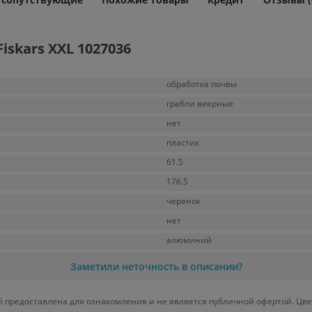
skars XXL 1027036
обработка почвы
грабли веерные
нет
пластик
61.5
176.5
черенок
нет
алюминий
Заметили неточность в описании?
6 предоставлена для ознакомления и не является публичной офертой. Цве