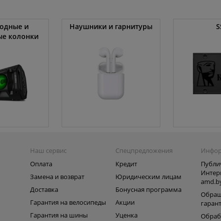
одные и
Наушники и гарнитуры
S
ые колонки
Наш сервис
Спецпредложения
Инфо
Оплата
Кредит
Публи
Интер
Замена и возврат
Юридическим лицам
amd.b
Доставка
Бонусная программа
Обращ
Гарантия на велосипеды
Акции
гаран
Гарантия на шины
Уценка
Обраб