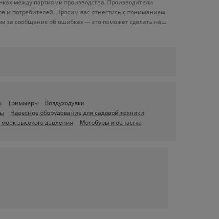
енках между партиями производства. Производители
ов и потребителей. Просим вас отнестись с пониманием
ам за сообщение об ошибках — это поможет сделать наш
ы
Триммеры
Воздуходувки
ры
Навесное оборудование для садовой техники
 моек высокого давления
Мотобуры и оснастка