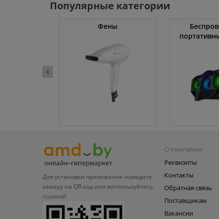
Популярные категории
жки
Фены
Беспров
портативн
О компании
Реквизиты
Контакты
Для установки приложения
наведите
камеру на QR‑код или
воспользуйтесь
Обратная связь
ссылкой
Поставщикам
Вакансии