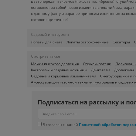
цветопередачи экранов (яркость, калибровка), студийн
оставляют за собой право изменять внешний вид, харак
к данному факту и заранее приносим извинения за возм
каталог еще точнее!
Садовый инструмент
Лопаты для снега
Лопаты остроконечные
Секаторы
С
Смотрите также
Мойки высокого давления
Опрыскиватели
Поливочны
Кусторезы и садовые ножницы
Двигатели
Дровоколы
Садовые и кормовые измельчители
Снегоуборщики и 
Аксессуары для газонной техники, кусторезов и садовых
Подписаться на рассылку и по
Я согласен с нашей
Политикой обработки персо