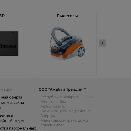
SD
Пылесосы
Оператив
рмация
ООО "Амдбай Трейдинг"
Республика Беларусь, 223021,
чная оферта
Минская обл.,
нет-магазина
Минский р-н.,
y
Щомыслицкий с/с, район аг.
ение в
Озерцо,
Меньковский тракт, дом 2,
тийный отдел
помещение 533
отка персональных