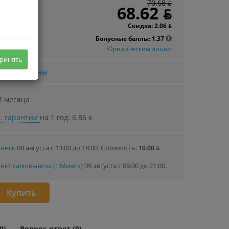
70.68 ƃ
 в кредит
68.62 ƃ
91 ƃ/мec.
Скидка: 2.06 ƃ
Бонусные баллы: 1.37
Юридическим лицам
ринять
нижении цены
4 месяца
. гарантии
на 1 год: 6.86 ƃ
Минск
08 августа с 13:00 до 18:00.
Стоимость:
10.00 ƃ
нкт самовывоза (г.Минск)
09 августа с 09:00 до 21:00.
Купить
0)
Вопрос-ответ (0)