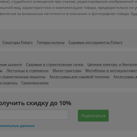
ровка), студийного освещения при съемке, редактирования изображений и
ешний вид, характеристики и комплектацию товара, предварительно не у
винения за возможные неточности в описании и фотографиях товара. Бу
Секаторы Fiskars
Топоры-колуны
Садовые инструменты Fiskars
ные шланги
Садовые и строительные тачки
Цепные электро- и бензоп
лы
Лестницы и стремянки
Мини-тракторы
Мотоблоки и мотокультива
и подметальные машины
Аксессуары для садовой техники
Аксессуары 
ых ножниц
Газонокосилки
олучить скидку до 10%
Подписаться
сональных данных