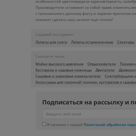
особенностей цветопередачи экранов (яркость, калиб
Производители оставляют за собой право изменять вн
с пониманием к данному факту и заранее приносим из
поможет сделать наш каталог еще точнее!
Садовый инструмент
Лопаты для снега
Лопаты остроконечные
Секаторы
Смотрите также
Мойки высокого давления
Опрыскиватели
Поливоч
Кусторезы и садовые ножницы
Двигатели
Дровоко
Садовые и кормовые измельчители
Снегоуборщики 
Аксессуары для газонной техники, кусторезов и садов
Подписаться на рассылку и п
Я согласен с нашей
Политикой обработки пер