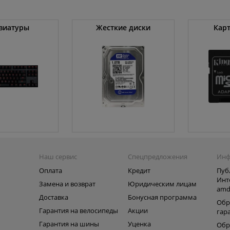
виатуры
Жесткие диски
Кар
Наш сервис
Спецпредложения
Инф
Оплата
Кредит
Пуб
Инт
Замена и возврат
Юридическим лицам
amd
ь
Доставка
Бонусная программа
Обр
Гарантия на велосипеды
Акции
гар
Гарантия на шины
Уценка
Обр