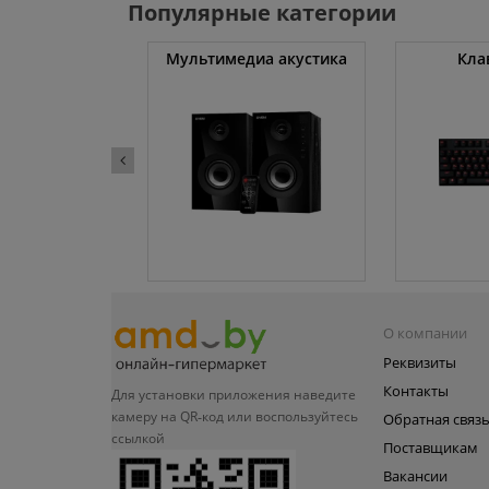
Популярные категории
атуты
Мультимедиа акустика
Кла
О компании
Реквизиты
Контакты
Для установки приложения
наведите
камеру на QR‑код или
воспользуйтесь
Обратная связ
ссылкой
Поставщикам
Вакансии