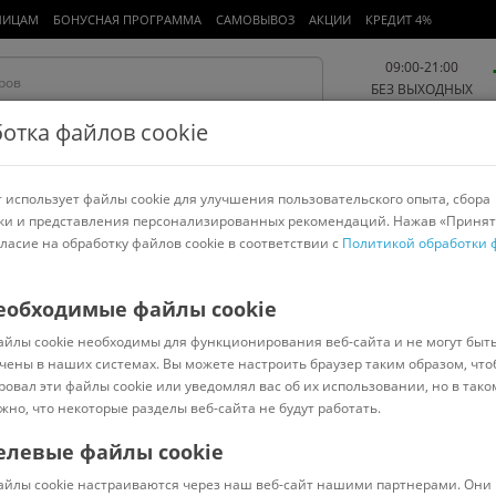
ЛИЦАМ
БОНУСНАЯ ПРОГРАММА
САМОВЫВОЗ
АКЦИИ
КРЕДИТ 4%
09:00-21:00
БЕЗ ВЫХОДНЫХ
отка файлов cookie
 использует файлы cookie для улучшения пользовательского опыта, сбора
Работа и офис
Авто и мото
Детям и мамам
Красота и
спорт
ки и представления персонализированных рекомендаций. Нажав «Принят
гласие на обработку файлов cookie в соответствии с
Политикой обработки 
арнитуры
Ноутбуки
Пылесосы
Роботы-пылесосы
Телевизоры
Fiskars
еобходимые файлы cookie
айлы cookie необходимы для функционирования веб-сайта и не могут быт
ies 1057177
чены в наших системах. Вы можете настроить браузер таким образом, что
ровал эти файлы cookie или уведомлял вас об их использовании, но в тако
жно, что некоторые разделы веб-сайта не будут работать.
елевые файлы cookie
Код: 1093365
(
1
)
айлы cookie настраиваются через наш веб-сайт нашими партнерами. Они 