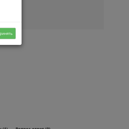
ичии
ринять
 (1)
Вопрос-ответ (0)