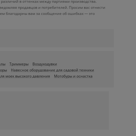
 различий в оттенках между партиями производства.
ведомляя продавцов и потребителей. Просим вас отнестись
дем благодарны вам за сообщение об ошибках — это
илы
Триммеры
Воздуходувки
торы
Навесное оборудование для садовой техники
для моек высокого давления
Мотобуры и оснастка