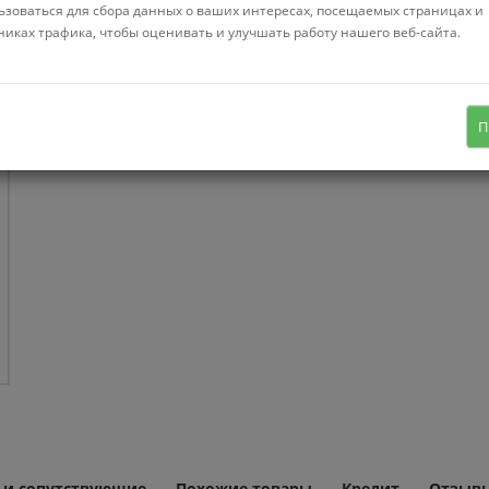
ьзоваться для сбора данных о ваших интересах, посещаемых страницах и
Нет в нал
никах трафика, чтобы оценивать и улучшать работу нашего веб-сайта.
пластик, общая длина 132 см
П
 и сопутствующие
Похожие товары
Кредит
Отзывы