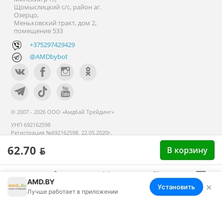
Щомыслицкий с/с, район аг.
Озерцо,
Меньковский тракт, дом 2,
помещение 533
+375297429429
@AMDbybot
© 2007 - 2026 ООО «Амдбай Трейдинг»
УНП 692162598
Регистрация №692162598, 22.05.2020г.
Минский райисполком. В торговом
62.70 ƃ
В корзину
реестре с 14 сентября 2020г.
AMD.BY
×
Установить
Меню
Корзина
Избранное
Сравнение
Войти
Лучше работает в приложении
Номер телефона работников местных исполнительных и
распорядительных органов по месту государственной
регистрации ООО «Амдбай Трейдинг», уполномоченных