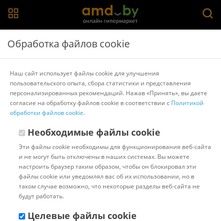
Главная
>
Каталог товаров
>
Садовый инструмент
>
Fiskars
Обработка файлов cookie
Лопата штыковая остроконечная Fiskars Ergonomic
1066708
Наш сайт использует файлы cookie для улучшения
пользовательского опыта, сбора статистики и представления
персонализированных рекомендаций. Нажав «Принять», вы даете
Другие товары Fiskars
согласие на обработку файлов cookie в соответствии с
Политикой
обработки файлов cookie
.
Необходимые файлы cookie
Эти файлы cookie необходимы для функционирования веб-сайта
и не могут быть отключены в наших системах. Вы можете
настроить браузер таким образом, чтобы он блокировал эти
файлы cookie или уведомлял вас об их использовании, но в
таком случае возможно, что некоторые разделы веб-сайта не
будут работать.
Целевые файлы cookie