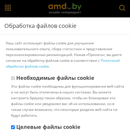
Главная
>
Каталог товаров
>
Садовый инструмент
>
Daewoo
Обработка файлов cookie
Power
Секатор Daewoo Power DAGP 950
Наш сайт использует файлы cookie для улучшения
пользовательского опыта, сбора статистики и представления
персонализированных рекомендаций. Нажав «Принять», вы даете
Другие товары Daewoo Power
согласие на обработку файлов cookie в соответствии с
Политикой
обработки файлов cookie
.
Необходимые файлы cookie
Эти файлы cookie необходимы для функционирования веб-сайта
и не могут быть отключены в наших системах. Вы можете
настроить браузер таким образом, чтобы он блокировал эти
файлы cookie или уведомлял вас об их использовании, но в
таком случае возможно, что некоторые разделы веб-сайта не
будут работать.
Целевые файлы cookie