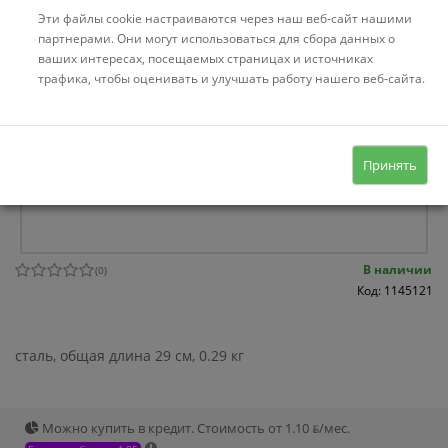
Эти файлы cookie настраиваются через наш веб-сайт нашими
партнерами. Они могут использоваться для сбора данных о
ваших интересах, посещаемых страницах и источниках
трафика, чтобы оценивать и улучшать работу нашего веб-сайта.
Принять
В наличии
(
0
)
Код: 1145121
сталь, общая длина 29 см, 0.29 кг
Можно купить в кредит. Стоимость от 1.10 ƃ/мec.