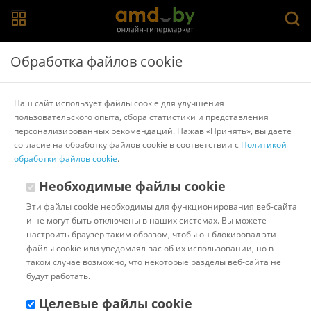
Главная
>
Каталог товаров
>
Садовый инструмент
Обработка файлов cookie
Садовый инструмент
Наш сайт использует файлы cookie для улучшения
пользовательского опыта, сбора статистики и представления
Лопаты для снега
Лопаты остроконечные
Секаторы
персонализированных рекомендаций. Нажав «Принять», вы даете
Секаторы Fiskars
Топоры-колуны
Fiskars
согласие на обработку файлов cookie в соответствии с
Политикой
обработки файлов cookie
.
Популярные
Сортировать:
Необходимые файлы cookie
Код:
1012770
В наличии
Эти файлы cookie необходимы для функционирования веб-сайта
Сучкорез Fiskars PowerGear X
и не могут быть отключены в наших системах. Вы можете
UPX86 1023624
настроить браузер таким образом, чтобы он блокировал эти
файлы cookie или уведомлял вас об их использовании, но в
таком случае возможно, что некоторые разделы веб-сайта не
будут работать.
Доставка в г.Минск 11 августа
с 18:00 до 23:00.
Стоимость:
Целевые файлы cookie
БЕСПЛАТНО