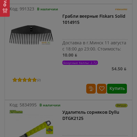
Код:
991323
В наличии
Грабли веерные Fiskars Solid
1014915
Доставка в г.Минск 11 августа
с 18:00 до 23:00.
Стоимость:
10.00 ƃ
Бонусные баллы: 2.72
54.50 ƃ
(
2
)
Купить
Код:
5834995
В наличии
Удалитель сорняков Dyllu
DTGK2125