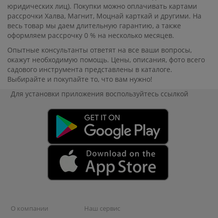
юридических лиц). Покупки можно оплачивать картами
рассрочки Халва, Магнит, Моцнай карткай и другими. На
весь товар мы даем длительную гарантию, а также
оформляем рассрочку 0 % на несколько месяцев.
Опытные консультанты ответят на все ваши вопросы,
окажут необходимую помощь. Цены, описания, фото всего
садового инструмента представлены в каталоге.
Выбирайте и покупайте то, что вам нужно!
Для установки приложения
воспользуйтесь ссылкой
О компании
Наш сервис