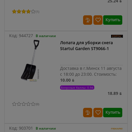
25.24 ƃ
(
1
)
Купить
Код:
944727
В наличии
Лопата для уборки снега
Startul Garden ST9066-1
Доставка в г.Минск 11 августа
с 18:00 до 23:00.
Стоимость:
10.00 ƃ
Бонусные баллы: 0.94
18.89 ƃ
(
0
)
Купить
Код:
903701
В наличии