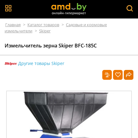
Главная
>
Каталог товаров
>
Садовые и кормовые
измельчители
>
Skiper
Измельчитель зерна Skiper BFC-185C
Другие товары Skiper