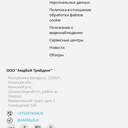
персональных данных
Политика в отношении
обработки файлов
cookie
Положение о
видеонаблюдении
Сервисные центры
Новости
Обзоры
ООО "Амдбай Трейдинг"
Республика Беларусь, 223021,
Минская обл.,
Минский р-н.,
Щомыслицкий с/с, район аг.
Озерцо,
Меньковский тракт, дом 2,
помещение 533
+375297429429
@AMDbybot