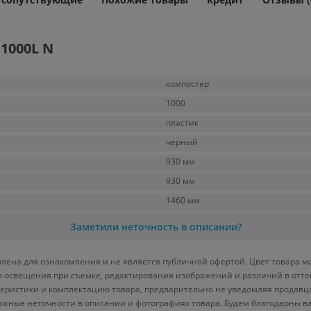
1000L N
компостер
1000
пластик
черный
930 мм
930 мм
1460 мм
Заметили неточность в описании?
влена для ознакомления и не является публичной офертой. Цвет товара м
ого освещения при съемке, редактирования изображений и различий в отт
теристики и комплектацию товара, предварительно не уведомляя продавц
ожные неточности в описании и фотографиях товара. Будем благодарны в