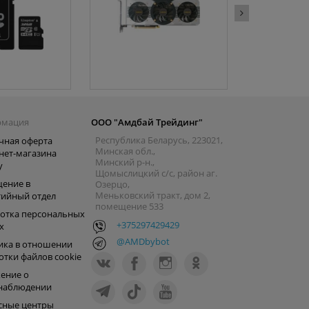
рмация
ООО "Амдбай Трейдинг"
Республика Беларусь, 223021,
чная оферта
Минская обл.,
нет-магазина
Минский р-н.,
y
Щомыслицкий с/с, район аг.
ение в
Озерцо,
Меньковский тракт, дом 2,
тийный отдел
помещение 533
отка персональных
+375297429429
х
@AMDbybot
ика в отношении
отки файлов cookie
ение о
наблюдении
сные центры