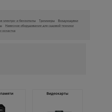
е электро- и бензопилы
Триммеры
Воздуходувки
ры
Навесное оборудование для садовой техники
и оснастка
 памяти
Видеокарты
Угловые 
(бо