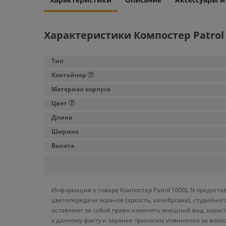
Характеристики Компостер Patrol 
Тип
Контейнер
Материал корпуса
Цвет
Длина
Ширина
Высота
Информация о товаре Компостер Patrol 1000L N предоста
цветопередачи экранов (яркость, калибровка), студийн
оставляют за собой право изменять внешний вид, харак
к данному факту и заранее приносим извинения за возм