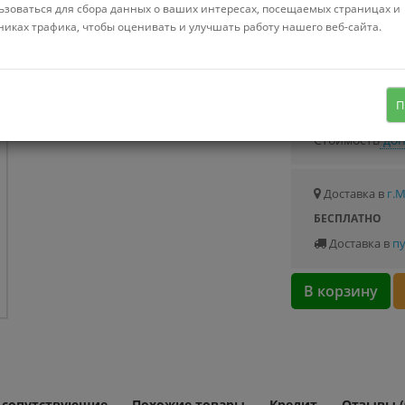
Можно купить
ьзоваться для сбора данных о ваших интересах, посещаемых страницах и
Стоимость от 5.
никах трафика, чтобы оценивать и улучшать работу нашего веб-сайта.
контейнер 1000 л
Узнать о с
П
Стоимость
доп
Доставка в
г.
БЕСПЛАТНО
Доставка в
пу
В корзину
и сопутствующие
Похожие товары
Кредит
Отзывы (