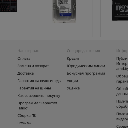
Наш сервис
Спецпредложения
Инфо
Оплата
Кредит
Публи
Интер
Замена и возврат
Юридическим лицам
amd.b
Доставка
Бонусная программа
Обращ
Гарантия на велосипеды
Акции
гаран
Гарантия на шины
Уценка
Обраб
данны
Как совершить покупку
Полит
Программа "Гарантия
обраб
Плюс"
Полож
Сборка ПК
видео
Отзывы
Серви