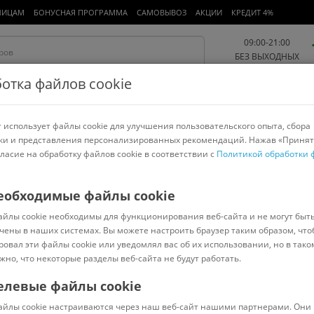
ЛИЦАМ
БОНУСНАЯ ПРОГРАММА
САМОВЫВОЗ
АКЦИИ
КРЕДИТ 4%
09:00-21:00
БЕЗ ВЫХОДНЫХ
отка файлов cookie
 использует файлы cookie для улучшения пользовательского опыта, сбора
Работа и офис
Авто и мото
Детям и мамам
Красота и
спорт
ки и представления персонализированных рекомендаций. Нажав «Принят
гласие на обработку файлов cookie в соответствии с
Политикой обработки 
арнитуры
Ноутбуки
Пылесосы
Роботы-пылесосы
Телевизоры
змельчители
>
Patrol
еобходимые файлы cookie
айлы cookie необходимы для функционирования веб-сайта и не могут быт
чены в наших системах. Вы можете настроить браузер таким образом, что
ровал эти файлы cookie или уведомлял вас об их использовании, но в тако
жно, что некоторые разделы веб-сайта не будут работать.
елевые файлы cookie
В наличии
(
0
)
айлы cookie настраиваются через наш веб-сайт нашими партнерами. Они 
Код: 7353432