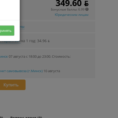
349.60 ƃ
 в кредит
43 ƃ/мec.
Бонусные баллы: 6.99
Юридическим лицам
нижении цены
ринять
. гарантии
на 1 год: 34.96 ƃ
Минск
07 августа с 18:00 до 23:00.
Стоимость:
нкт самовывоза (г.Минск)
10 августа
Купить
0)
Вопрос-ответ (0)