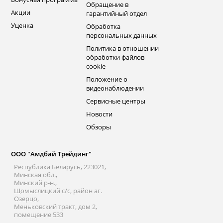
Обращение в
Акции
гарантийный отдел
Уценка
Обработка
персональных данных
Политика в отношении
обработки файлов
cookie
Положение о
видеонаблюдении
Сервисные центры
Новости
Обзоры
ООО "Амдбай Трейдинг"
Республика Беларусь, 223021,
Минская обл.,
Минский р-н.,
Щомыслицкий с/с, район аг.
Озерцо,
Меньковский тракт, дом 2,
помещение 533