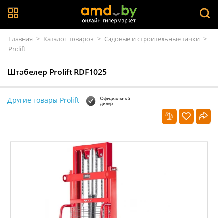
Главная
>
Каталог товаров
>
Садовые и строительные тачки
>
Prolift
Штабелер Prolift RDF1025
Другие товары Prolift