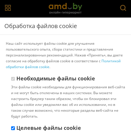
Главная
>
Каталог товаров
>
Роботы, трансформеры, фигурки
Обработка файлов cookie
>
Masai Mara
Набор фигурок Masai Mara Мир морских животных
Наш сайт использует файлы cookie для улучшения
ММ203-002
пользовательского опыта, сбора статистики и представления
персонализированных рекомендаций. Нажав «Принять», вы даете
согласие на обработку файлов cookie в соответствии с
Политикой
Другие товары Masai Mara
обработки файлов cookie
.
Необходимые файлы cookie
Эти файлы cookie необходимы для функционирования веб-сайта
и не могут быть отключены в наших системах. Вы можете
настроить браузер таким образом, чтобы он блокировал эти
файлы cookie или уведомлял вас об их использовании, но в
таком случае возможно, что некоторые разделы веб-сайта не
будут работать.
Целевые файлы cookie