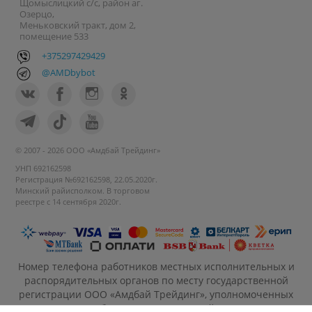
Щомыслицкий с/с, район аг.
Озерцо,
Меньковский тракт, дом 2,
помещение 533
+375297429429
@AMDbybot
© 2007 - 2026 ООО «Амдбай Трейдинг»
УНП 692162598
Регистрация №692162598, 22.05.2020г.
Минский райисполком. В торговом
реестре с 14 сентября 2020г.
Номер телефона работников местных исполнительных и
распорядительных органов по месту государственной
регистрации ООО «Амдбай Трейдинг», уполномоченных
рассматривать обращения покупателей: +375 17 270-35-