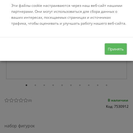
Эти файлы cookie настраиваются через наш веб-сайт нашими
партнерами. Они могут использоваться для сбора данных о
ваших интересах, посещаемых страницах и источниках
трафика, чтобы оценивать и улучшать работу нашего веб-сайта.
Принять
В наличии
(
0
)
Код: 7530912
набор фигурок