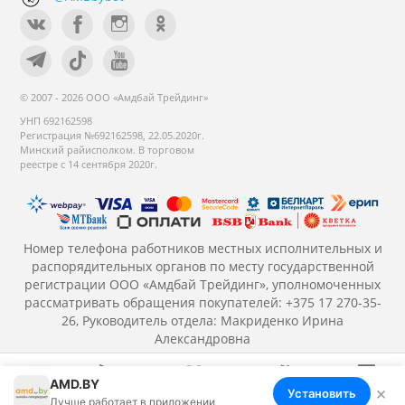
© 2007 - 2026 ООО «Амдбай Трейдинг»
УНП 692162598
Регистрация №692162598, 22.05.2020г.
Минский райисполком. В торговом
реестре с 14 сентября 2020г.
Номер телефона работников местных исполнительных и
распорядительных органов по месту государственной
регистрации ООО «Амдбай Трейдинг», уполномоченных
рассматривать обращения покупателей: +375 17 270-35-
26, Руководитель отдела: Макриденко Ирина
Александровна
AMD.BY
×
Установить
Меню
Корзина
Избранное
Сравнение
Войти
Лучше работает в приложении