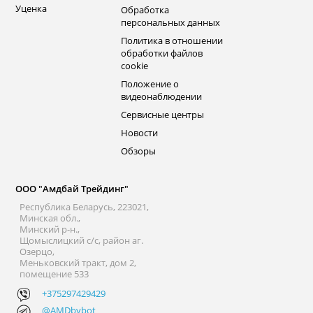
Уценка
Обработка
персональных данных
Политика в отношении
обработки файлов
cookie
Положение о
видеонаблюдении
Сервисные центры
Новости
Обзоры
ООО "Амдбай Трейдинг"
Республика Беларусь, 223021,
Минская обл.,
Минский р-н.,
Щомыслицкий с/с, район аг.
Озерцо,
Меньковский тракт, дом 2,
помещение 533
+375297429429
@AMDbybot