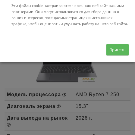
Эти файлы cookie настраиваются через наш веб-сайт нашими
Ноутбук Lenovo IdeaPad Slim 3
партнерами. Они могут использоваться для сбора данных о
ваших интересах, посещаемых страницах и источниках
15IRH10 83K10032RK
трафика, чтобы оценивать и улучшать работу нашего веб-сайта.
Принять
Модель процессора
AMD Ryzen 7 250
Диагональ экрана
15.3"
Дата выхода на рынок
2026 г.