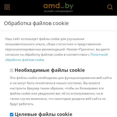
Обработка файлов cookie
Лучшие ноутбуки Lenovo
В мире компьютерной техники Lenovo занимает
Наш сайт использует файлы cookie для улучшения
особое место, превосходство которого
пользовательского опыта, сбора статистики и представления
ощущается во всех сферах – от бизнеса до
персонализированных рекомендаций. Нажав «Принять», вы даете
согласие на обработку файлов cookie в соответствии с
Политикой
развлечений. Ноутбуки этого бренда не только
обработки файлов cookie
.
отличаются высоким качеством сборки и
надежностью, но и предлагают широкий выбор
Необходимые файлы cookie
моделей, соответствующих потребностям самых
Эти файлы cookie необходимы для функционирования веб-сайта
разнообразных пользователей. В этой статье мы
и не могут быть отключены в наших системах. Вы можете
рассмотрим лучшие ноутбуки Lenovo, исследуя
настроить браузер таким образом, чтобы он блокировал эти
их особенности, возможности и технические
файлы cookie или уведомлял вас об их использовании, но в
характеристики, чтобы помочь вам выбрать
таком случае возможно, что некоторые разделы веб-сайта не
будут работать.
идеальное устройство, отвечающее вашим
потребностям и ожиданиям.
Целевые файлы cookie