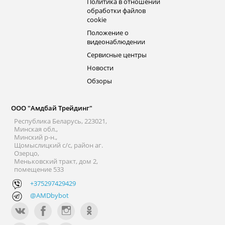
Политика в отношении
обработки файлов
cookie
Положение о
видеонаблюдении
Сервисные центры
Новости
Обзоры
ООО "Амдбай Трейдинг"
Республика Беларусь, 223021,
Минская обл.,
Минский р-н.,
Щомыслицкий с/с, район аг.
Озерцо,
Меньковский тракт, дом 2,
помещение 533
+375297429429
@AMDbybot