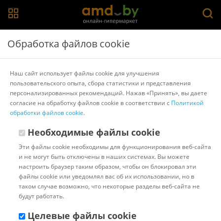
Главная
>
Каталог товаров
>
Растворители, обезжириватели и
Обработка файлов cookie
преобразователи ржавчины
>
Forch
Обезжириватель FORCH Очиститель полиуретана
Наш сайт использует файлы cookie для улучшения
для стекол R540 1л 61101001
пользовательского опыта, сбора статистики и представления
персонализированных рекомендаций. Нажав «Принять», вы даете
согласие на обработку файлов cookie в соответствии с
Политикой
Другие товары Forch
обработки файлов cookie
.
Необходимые файлы cookie
Эти файлы cookie необходимы для функционирования веб-сайта
и не могут быть отключены в наших системах. Вы можете
настроить браузер таким образом, чтобы он блокировал эти
файлы cookie или уведомлял вас об их использовании, но в
таком случае возможно, что некоторые разделы веб-сайта не
будут работать.
Целевые файлы cookie