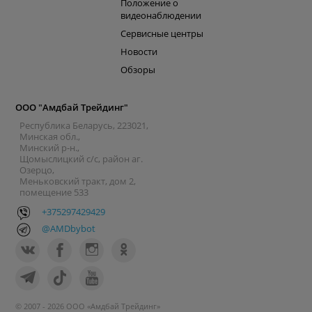
Положение о
видеонаблюдении
Сервисные центры
Новости
Обзоры
ООО "Амдбай Трейдинг"
Республика Беларусь, 223021,
Минская обл.,
Минский р-н.,
Щомыслицкий с/с, район аг.
Озерцо,
Меньковский тракт, дом 2,
помещение 533
+375297429429
@AMDbybot
© 2007 - 2026 ООО «Амдбай Трейдинг»