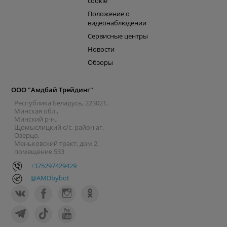
cookie
Положение о
видеонаблюдении
Сервисные центры
Новости
Обзоры
ООО "Амдбай Трейдинг"
Республика Беларусь, 223021,
Минская обл.,
Минский р-н.,
Щомыслицкий с/с, район аг.
Озерцо,
Меньковский тракт, дом 2,
помещение 533
+375297429429
@AMDbybot