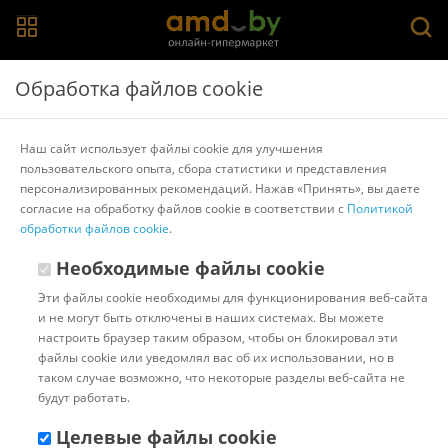
Главная
>
Каталог товаров
>
Растворители, обезжириватели и
Обработка файлов cookie
преобразователи ржавчины
>
AVS
Преобразователь ржавчины AVS 500мл AVK-101
Наш сайт использует файлы cookie для улучшения
пользовательского опыта, сбора статистики и представления
персонализированных рекомендаций. Нажав «Принять», вы даете
Другие товары AVS
согласие на обработку файлов cookie в соответствии с
Политикой
обработки файлов cookie
.
Необходимые файлы cookie
Эти файлы cookie необходимы для функционирования веб-сайта
и не могут быть отключены в наших системах. Вы можете
настроить браузер таким образом, чтобы он блокировал эти
файлы cookie или уведомлял вас об их использовании, но в
таком случае возможно, что некоторые разделы веб-сайта не
будут работать.
Целевые файлы cookie