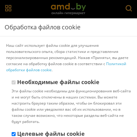
Главная
>
Каталог товаров
>
Расходные материалы для
Обработка файлов cookie
ламинаторов и брошюровщиков
>
Гелеос
Пленка для ламинирования Гелеос A4 250 мкм
Наш сайт использует файлы cookie для улучшения
LPA4-250
пользовательского опыта, сбора статистики и представления
персонализированных рекомендаций. Нажав «Принять», вы даете
согласие на обработку файлов cookie в соответствии с
Политикой
Другие товары Гелеос
обработки файлов cookie
.
Необходимые файлы cookie
Эти файлы cookie необходимы для функционирования веб-сайта
и не могут быть отключены в наших системах. Вы можете
настроить браузер таким образом, чтобы он блокировал эти
файлы cookie или уведомлял вас об их использовании, но в
таком случае возможно, что некоторые разделы веб-сайта не
будут работать.
Целевые файлы cookie